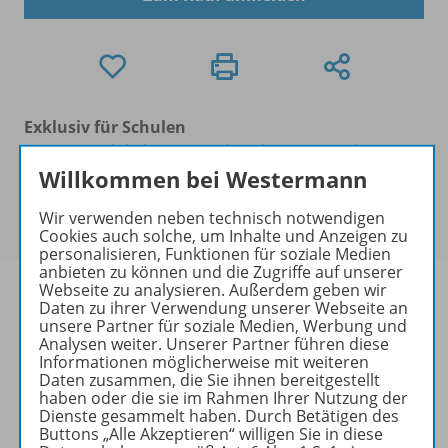
Exklusiv für Schulen
Dieses Produkt kann nur über das Benutzerkonto
Willkommen bei Westermann
der Schule bestellt werden. Ihre/n Ansprechpartner/-
in des Benutzerkontos der Schule finden Sie in in der
Wir verwenden neben technisch notwendigen
Kontoführung unter
Meine Schulen
.
Cookies auch solche, um Inhalte und Anzeigen zu
personalisieren, Funktionen für soziale Medien
anbieten zu können und die Zugriffe auf unserer
Webseite zu analysieren. Außerdem geben wir
Daten zu ihrer Verwendung unserer Webseite an
unsere Partner für soziale Medien, Werbung und
Analysen weiter. Unserer Partner führen diese
Produktinformationen
Informationen möglicherweise mit weiteren
Daten zusammen, die Sie ihnen bereitgestellt
haben oder die sie im Rahmen Ihrer Nutzung der
Dienste gesammelt haben. Durch Betätigen des
Beschreibung
Buttons „Alle Akzeptieren“ willigen Sie in diese