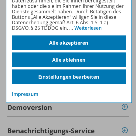
Daten zusammen, die Sie ihnen bereitgestellt
haben oder die sie im Rahmen Ihrer Nutzung der
Dienste gesammelt haben. Durch Betätigen des
Produktinformationen
Buttons „Alle Akzeptieren“ willigen Sie in diese
Datenerhebung gemäß Art. 6 Abs. 1 S. 1 a)
DSGVO, § 25 TDDDG ein.
…
Weiterlesen
Beschreibung
Alle akzeptieren
Lizenzbedingungen
Alle ablehnen
Einstellungen bearbeiten
Zugehörige Produkte
Impressum
Demoversion
Benachrichtigungs-Service