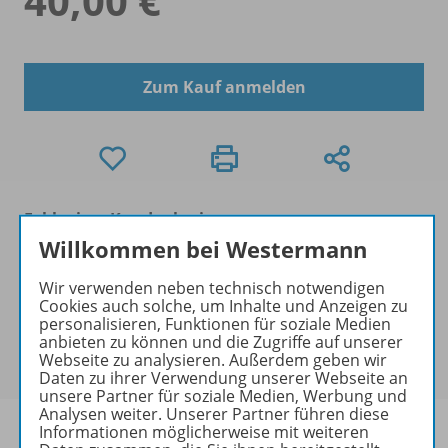
40,00 €
Zum Kauf anmelden
Exklusiver Kundenkreis
Dieses Produkt darf nur von
Willkommen bei Westermann
Ausbildern/Ausbilderinnen, Dozenten/Dozentinnen,
Wir verwenden neben technisch notwendigen
Erziehern/Erzieherinnen, Lehrkräften,
Cookies auch solche, um Inhalte und Anzeigen zu
Referendaren/Referendarinnen,
personalisieren, Funktionen für soziale Medien
Studenten/Studentinnen und Universitätslehrenden
anbieten zu können und die Zugriffe auf unserer
Webseite zu analysieren. Außerdem geben wir
erworben werden.
Daten zu ihrer Verwendung unserer Webseite an
unsere Partner für soziale Medien, Werbung und
Analysen weiter. Unserer Partner führen diese
Informationen möglicherweise mit weiteren