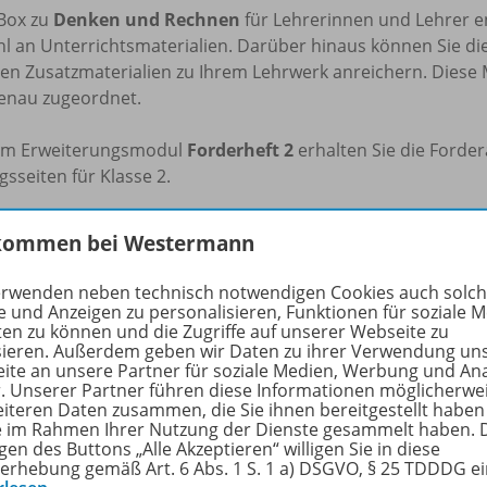
iBox zu
Denken und Rechnen
für Lehrerinnen und Lehrer e
hl an Unterrichtsmaterialien. Darüber hinaus können Sie di
ren Zusatzmaterialien zu Ihrem Lehrwerk anreichern. Diese
enau zugeordnet.
em Erweiterungsmodul
Forderheft 2
erhalten Sie die Forder
sseiten für Klasse 2.
dem Kauf finden Sie die Materialien des Erweiterungsmodu
kommen bei Westermann
tsheft
in Ihrer BiBox.
erwenden neben technisch notwendigen Cookies auch solc
e und Anzeigen zu personalisieren, Funktionen für soziale 
rfahren Sie mehr über die Reihe
ten zu können und die Zugriffe auf unserer Webseite zu
sieren. Außerdem geben wir Daten zu ihrer Verwendung un
ite an unsere Partner für soziale Medien, Werbung und An
r. Unserer Partner führen diese Informationen möglicherwe
eiteren Daten zusammen, die Sie ihnen bereitgestellt haben
nzbedingungen
ie im Rahmen Ihrer Nutzung der Dienste gesammelt haben. 
gen des Buttons „Alle Akzeptieren“ willigen Sie in diese
erhebung gemäß Art. 6 Abs. 1 S. 1 a) DSGVO, § 25 TDDDG e