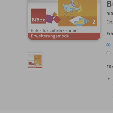
B
BiB
Ein
Erh
Für