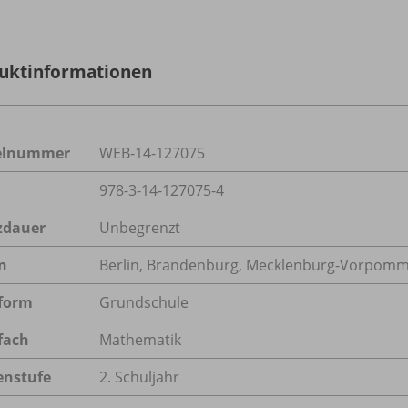
uktinformationen
kelnummer
WEB-14-127075
978-3-14-127075-4
zdauer
Unbegrenzt
n
Berlin, Brandenburg, Mecklenburg-Vorpomme
form
Grundschule
fach
Mathematik
enstufe
2. Schuljahr