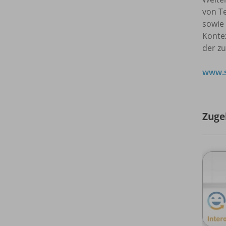
von T
sowie
Kontex
der z
www.s
Zuge