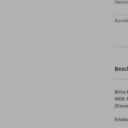
Herste
Kondi
Besc
Bitte
WEB-1
(Daue
Erleb