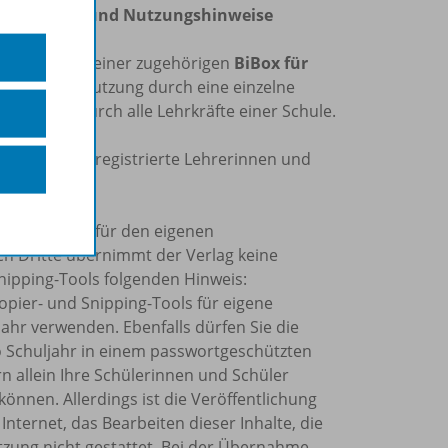
bedingungen und Nutzungshinweise
rbindung mit einer zugehörigen
BiBox für
echtigt zur Nutzung durch eine einzelne
r Nutzung durch alle Lehrkräfte einer Schule.
 ist nur für registrierte Lehrerinnen und
ppe möglich.
erialien ist für den eigenen
ch Dritte übernimmt der Verlag keine
nipping-Tools folgenden Hinweis:
Kopier- und Snipping-Tools für eigene
ahr verwenden. Ebenfalls dürfen Sie die
o Schuljahr in einem passwortgeschützten
rn allein Ihre Schülerinnen und Schüler
önnen. Allerdings ist die Veröffentlichung
Internet, das Bearbeiten dieser Inhalte, die
tzung nicht gestattet. Bei der Übernahme