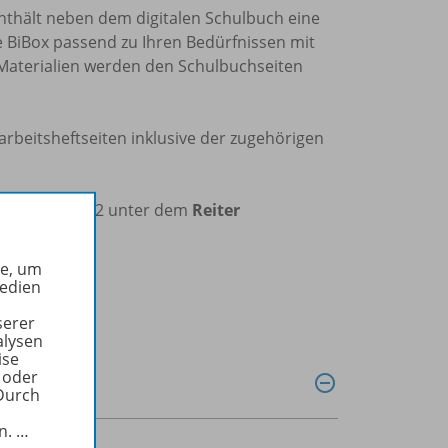
nthält neben dem digitalen Schulbuch eine
e BiBox passend zu Ihren Bedürfnissen mit
 Materialien werden den Schulbuchseiten
arbeitsheftseiten inklusive der zugehörigen
ls Forderheft 2 unter dem
Reiter
he, um
Medien
serer
alysen
ise
 oder
Durch
in.
…