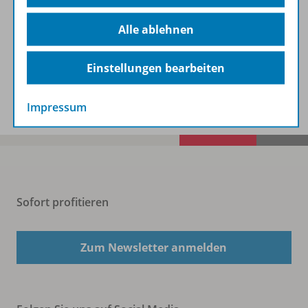
Alle ablehnen
Benachrichtigungs-Service
Einstellungen bearbeiten
Veranstaltungen
Impressum
Sofort profitieren
Zum Newsletter anmelden