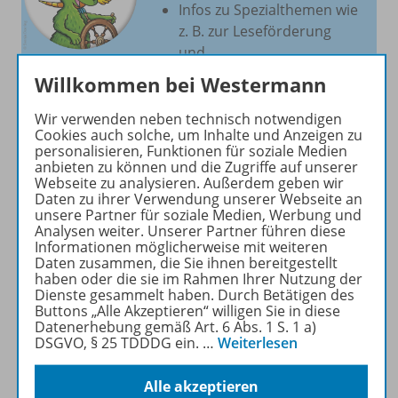
Infos zu Spezialthemen wie
z. B. zur Leseförderung
und
praktische Downloads.
Willkommen bei Westermann
Wir verwenden neben technisch notwendigen
Zur Webseite
Cookies auch solche, um Inhalte und Anzeigen zu
personalisieren, Funktionen für soziale Medien
anbieten zu können und die Zugriffe auf unserer
Webseite zu analysieren. Außerdem geben wir
Daten zu ihrer Verwendung unserer Webseite an
unsere Partner für soziale Medien, Werbung und
Analysen weiter. Unserer Partner führen diese
Produktinformationen
Informationen möglicherweise mit weiteren
Daten zusammen, die Sie ihnen bereitgestellt
haben oder die sie im Rahmen Ihrer Nutzung der
Dienste gesammelt haben. Durch Betätigen des
Beschreibung
Buttons „Alle Akzeptieren“ willigen Sie in diese
Datenerhebung gemäß Art. 6 Abs. 1 S. 1 a)
DSGVO, § 25 TDDDG ein.
…
Weiterlesen
Zugehörige Produkte
Alle akzeptieren