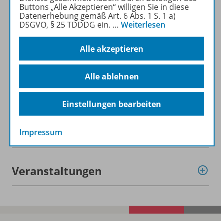
Buttons „Alle Akzeptieren“ willigen Sie in diese
Datenerhebung gemäß Art. 6 Abs. 1 S. 1 a)
Beschreibung
DSGVO, § 25 TDDDG ein.
…
Weiterlesen
Alle akzeptieren
Lizenzbedingungen
Alle ablehnen
Zugehörige Produkte
Einstellungen bearbeiten
Benachrichtigungs-Service
Impressum
Veranstaltungen