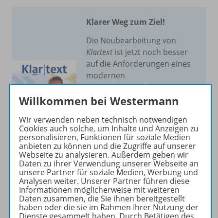
Klarer Weg zum Ziel!
Die Neubearbeitung von
Klartext
ist jetzt noch besser
auf die Anforderungen eines
modernen
Deutschunterrichts in
Willkommen bei Westermann
Nordrhein-Westfalen
abgestimmt.
Wir verwenden neben technisch notwendigen
Cookies auch solche, um Inhalte und Anzeigen zu
Mehr erfahren
personalisieren, Funktionen für soziale Medien
anbieten zu können und die Zugriffe auf unserer
Webseite zu analysieren. Außerdem geben wir
Daten zu ihrer Verwendung unserer Webseite an
unsere Partner für soziale Medien, Werbung und
Analysen weiter. Unserer Partner führen diese
Informationen möglicherweise mit weiteren
Produktinformationen
Daten zusammen, die Sie ihnen bereitgestellt
haben oder die sie im Rahmen Ihrer Nutzung der
Dienste gesammelt haben. Durch Betätigen des