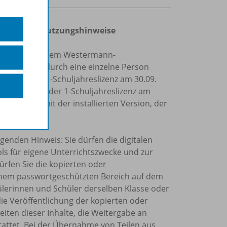
ingungen und Nutzungshinweise
Personen mit einem Westermann-
 zur Nutzung durch eine einzelne Person
Laufzeit der 1-Schuljahreslizenz am 30.09.
die Laufzeit der 1-Schuljahreslizenz am
n offline mit der installierten Version, der
genden Hinweis: Sie dürfen die digitalen
ols für eigene Unterrichtszwecke und zur
ürfen Sie die kopierten oder
einem passwortgeschützten Bereich auf dem
chülerinnen und Schüler derselben Klasse oder
die Veröffentlichung der kopierten oder
eiten dieser Inhalte, die Weitergabe an
tattet. Bei der Übernahme von Teilen aus