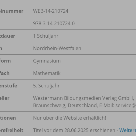
kelnummer
WEB-14-210724
978-3-14-210724-0
zdauer
1 Schuljahr
n
Nordrhein-Westfalen
form
Gymnasium
fach
Mathematik
enstufe
5. Schuljahr
ller
Westermann Bildungsmedien Verlag GmbH, 
Braunschweig, Deutschland, E-Mail: servic
tionen
Nur über die Website erhältlich!
refreiheit
Titel vor dem 28.06.2025 erschienen -
Weiter