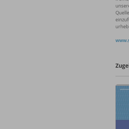
unser
Quell
einzuf
urheb
www.s
Zuge