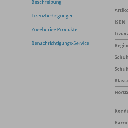
Beschreibung
Arti
Lizenzbedingungen
ISBN
Zugehörige Produkte
Lizen
Benachrichtigungs-Service
Regio
Schul
Schul
Klass
Herste
Kondi
Barrie