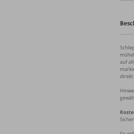
Besc
Schle
mühel
auf a
markie
direkt
Hinwei
gewähr
Koste
Sicher
So geh