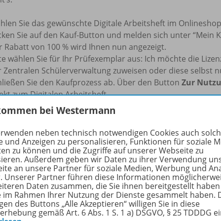
hlen Sie das gewünschte Digitale Arbeitsheft im Onlineshop
icken Sie auf den Kauf-Button und melden sich unter “Mein K
r Rabatt von 100 % wird Ihnen nun angezeigt.
te wählen Sie für Ihr Prüfexemplar aus: Ich möchte die Liz
r Zentralen Schülerverwaltung zuweisen oder diese selbst n
hließen Sie den Kaufprozess ab. Über den Button
Zur Nutz
ekt zum Digitalen Arbeitsheft.
kommen bei Westermann
s: Das Angebot gilt nur für den Kauf einer Einzellizenz (1 S
sheft als kostenloses Prüfstück zu erhalten, benötigen Sie e
erwenden neben technisch notwendigen Cookies auch solc
hrkraft oder Referendar/-in registriert sind.
e und Anzeigen zu personalisieren, Funktionen für soziale 
ten zu können und die Zugriffe auf unserer Webseite zu
sieren. Außerdem geben wir Daten zu ihrer Verwendung un
rfahren Sie mehr über die Reihe
ite an unsere Partner für soziale Medien, Werbung und An
r. Unserer Partner führen diese Informationen möglicherwe
eiteren Daten zusammen, die Sie ihnen bereitgestellt haben
ie im Rahmen Ihrer Nutzung der Dienste gesammelt haben. 
gen des Buttons „Alle Akzeptieren“ willigen Sie in diese
nzbedingungen
erhebung gemäß Art. 6 Abs. 1 S. 1 a) DSGVO, § 25 TDDDG e