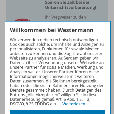
Sparen Sie Zeit bei der
Unterrichtsvorbereitung!
Ihr Wegweiser zu den
wichtigsten Seiten von
Willkommen bei Westermann
Unterrichtsthemen HOT
:
zu den Abo-Angeboten
Wir verwenden neben technisch notwendigen
Cookies auch solche, um Inhalte und Anzeigen zu
zum Zeitschriftenkiosk
personalisieren, Funktionen für soziale Medien
zum Online-Archiv
anbieten zu können und die Zugriffe auf unserer
Webseite zu analysieren. Außerdem geben wir
Daten zu ihrer Verwendung unserer Webseite an
Mehr zur Zeitschrift
unsere Partner für soziale Medien, Werbung und
Analysen weiter. Unserer Partner führen diese
Informationen möglicherweise mit weiteren
Daten zusammen, die Sie ihnen bereitgestellt
haben oder die sie im Rahmen Ihrer Nutzung der
Dienste gesammelt haben. Durch Betätigen des
Buttons „Alle Akzeptieren“ willigen Sie in diese
Produktinformationen
Datenerhebung gemäß Art. 6 Abs. 1 S. 1 a)
DSGVO, § 25 TDDDG ein.
…
Weiterlesen