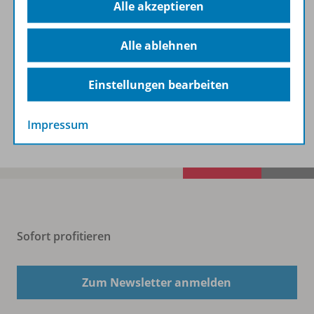
Alle akzeptieren
Beschreibung
Alle ablehnen
Zugehörige Produkte
Einstellungen bearbeiten
Benachrichtigungs-Service
Impressum
Sofort profitieren
Zum Newsletter anmelden