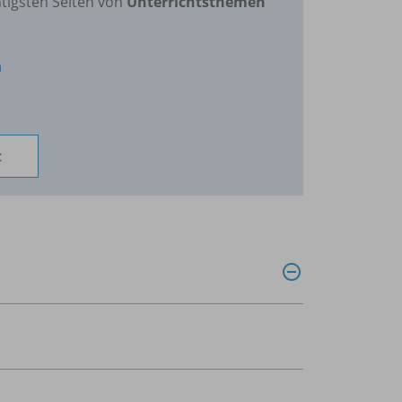
tigsten Seiten von
Unterrichtsthemen
n
t