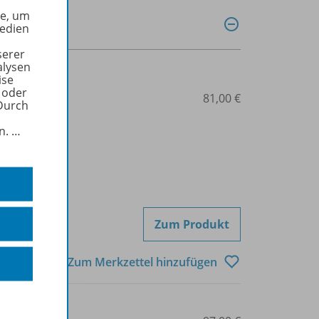
he, um
Medien
serer
alysen
ise
 oder
3-427-55555-1
81,00 €
Durch
in.
…
Zum Produkt
Zum Merkzettel hinzufügen