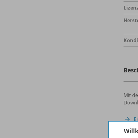
Lizen
Herste
Kondi
Besc
Mit de
Downlo
E
Will