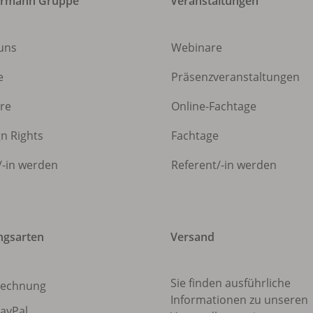
ermann Gruppe
Veranstaltungen
uns
Webinare
e
Präsenzveranstaltungen
ere
Online-Fachtage
gn Rights
Fachtage
/
-in werden
Referent/
-in werden
ngsarten
Versand
Sie finden ausführliche
echnung
Informationen zu unseren
ayPal