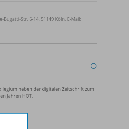
ugatti-Str. 6-14, 51149 Köln, E-Mail:
llegium neben der digitalen Zeitschrift zum
ren Jahren HOT.