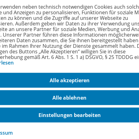
erwenden neben technisch notwendigen Cookies auch solc
hörige Produkte
e und Anzeigen zu personalisieren, Funktionen für soziale 
ten zu können und die Zugriffe auf unserer Webseite zu
sieren. Außerdem geben wir Daten zu ihrer Verwendung un
ite an unsere Partner für soziale Medien, Werbung und An
r. Unserer Partner führen diese Informationen möglicherwe
Unterrichtsthemen HOT
eiteren Daten zusammen, die Sie ihnen bereitgestellt haben
Arbeitsblätter und Materialien für
978-
ie im Rahmen Ihrer Nutzung der Dienste gesammelt haben. 
Ihren Wirtschaftsunterricht
gen des Buttons „Alle Akzeptieren“ willigen Sie in diese
erhebung gemäß Art. 6 Abs. 1 S. 1 a) DSGVO, § 25 TDDDG e
rlesen
Abonnement für Privatpersonen
Lieferbar
Alle akzeptieren
Alle ablehnen
Einstellungen bearbeiten
Unterrichtsthemen HOT
essum