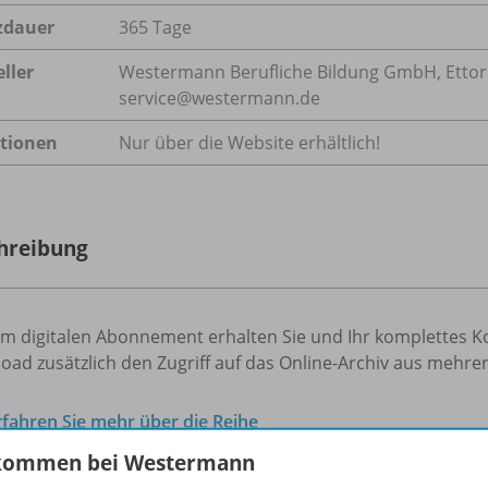
zdauer
365 Tage
ller
Westermann Berufliche Bildung GmbH, Ettore-B
service@westermann.de
tionen
Nur über die Website erhältlich!
hreibung
m digitalen Abonnement erhalten Sie und Ihr komplettes Ko
ad zusätzlich den Zugriff auf das Online-Archiv aus mehre
rfahren Sie mehr über die Reihe
kommen bei Westermann