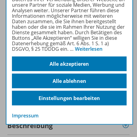
veröffentlicht! Alle
unsere Partner für soziale Medien, Werbung und
Informationen zu unseren
Analysen weiter. Unserer Partner führen diese
Informationen möglicherweise mit weiteren
neuen Reihenkonzepten,
Daten zusammen, die Sie ihnen bereitgestellt
passgenauen Lehrwerken
haben oder die sie im Rahmen Ihrer Nutzung der
und dem neuen Lehrplan
Dienste gesammelt haben. Durch Betätigen des
Buttons „Alle Akzeptieren“ willigen Sie in diese
erhalten Sie auf unserer
Datenerhebung gemäß Art. 6 Abs. 1 S. 1 a)
Sonderseite!
DSGVO, § 25 TDDDG ein.
…
Weiterlesen
Zur Sonderseite
Alle akzeptieren
Alle ablehnen
Einstellungen bearbeiten
Produktinformationen
Impressum
Beschreibung