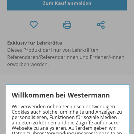
Zum Kauf anmelden
Exklusiv für Lehrkräfte
Dieses Produkt darf nur von Lehrkräften,
Referendaren/Referendarinnen und Erzieher/-innen
erworben werden.
Willkommen bei Westermann
Ausbildung für
Industriekaufleute im
Wir verwenden neben technisch notwendigen
Wandel
Cookies auch solche, um Inhalte und Anzeigen zu
personalisieren, Funktionen für soziale Medien
Der neue Rahmenlehrplan für
anbieten zu können und die Zugriffe auf unserer
Webseite zu analysieren. Außerdem geben wir
Industriekaufleute ist
Daten zu ihrer Verwendung unserer Webseite an