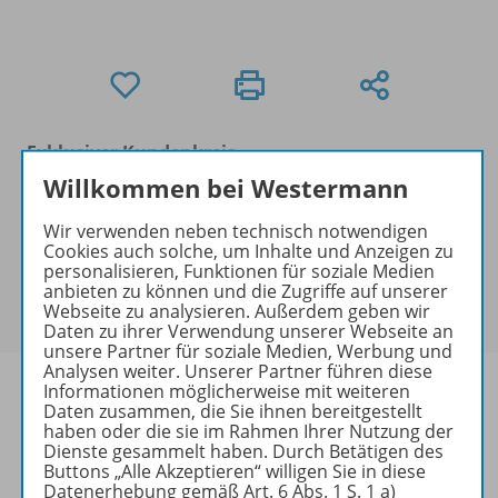
Exklusiver Kundenkreis
Dieses Produkt darf nur von
Willkommen bei Westermann
Ausbildern/Ausbilderinnen, Dozenten/Dozentinnen,
Wir verwenden neben technisch notwendigen
Erziehern/Erzieherinnen, Lehrkräften,
Cookies auch solche, um Inhalte und Anzeigen zu
Referendaren/Referendarinnen,
personalisieren, Funktionen für soziale Medien
Studenten/Studentinnen und Universitätslehrenden
anbieten zu können und die Zugriffe auf unserer
Webseite zu analysieren. Außerdem geben wir
erworben werden.
Daten zu ihrer Verwendung unserer Webseite an
unsere Partner für soziale Medien, Werbung und
Analysen weiter. Unserer Partner führen diese
Informationen möglicherweise mit weiteren
Daten zusammen, die Sie ihnen bereitgestellt
haben oder die sie im Rahmen Ihrer Nutzung der
Dienste gesammelt haben. Durch Betätigen des
Produktinformationen
Buttons „Alle Akzeptieren“ willigen Sie in diese
Datenerhebung gemäß Art. 6 Abs. 1 S. 1 a)