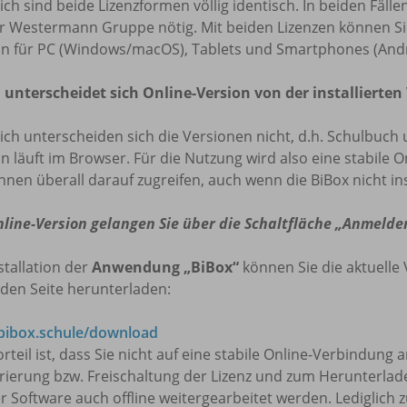
lich sind beide Lizenzformen völlig identisch. In beiden Fäl
r Westermann Gruppe nötig. Mit beiden Lizenzen können Sie 
on für PC (Windows/macOS), Tablets und Smartphones (Andr
 unterscheidet sich Online-Version von der installierten
lich unterscheiden sich die Versionen nicht, d.h. Schulbuch 
n läuft im Browser. Für die Nutzung wird also eine stabile O
nnen überall darauf zugreifen, auch wenn die BiBox nicht insta
nline-Version gelangen Sie über die Schaltfläche „Anmelde
stallation der
Anwendung „BiBox“
können Sie die aktuelle 
den Seite herunterladen:
ibox.schule/download
rteil ist, dass Sie nicht auf eine stabile Online-Verbindung
trierung bzw. Freischaltung der Lizenz und zum Herunterla
r Software auch offline weitergearbeitet werden. Lediglich 