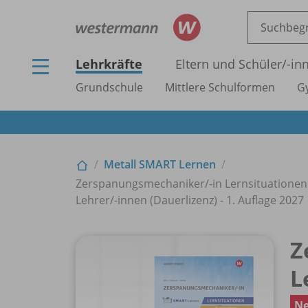
Lehrkräfte
Eltern und Schüler/
-in
Grundschule
Mittlere Schulformen
G
Metall SMART Lernen
Zerspanungsmechaniker/
-in Lernsituationen 
Lehrer/
-innen (Dauerlizenz) - 1. Auflage 2027
Z
L
N