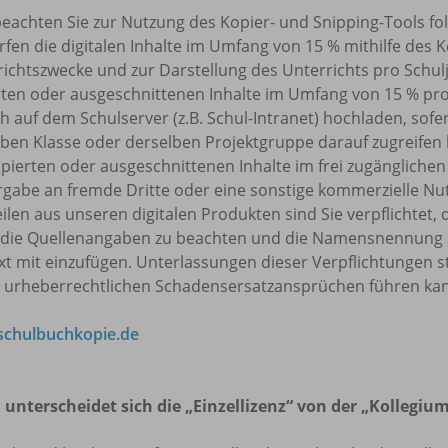
beachten Sie zur Nutzung des Kopier- und Snipping-Tools f
rfen die digitalen Inhalte im Umfang von 15 % mithilfe des 
ichtszwecke und zur Darstellung des Unterrichts pro Schulj
rten oder ausgeschnittenen Inhalte im Umfang von 15 % pr
h auf dem Schulserver (z.B. Schul-Intranet) hochladen, sofe
ben Klasse oder derselben Projektgruppe darauf zugreifen k
pierten oder ausgeschnittenen Inhalte im frei zugänglichen 
rgabe an fremde Dritte oder eine sonstige kommerzielle Nu
eilen aus unseren digitalen Produkten sind Sie verpflicht
 die Quellenangaben zu beachten und die Namensnennung 
t mit einzufügen. Unterlassungen dieser Verpflichtungen s
u urheberrechtlichen Schadensersatzansprüchen führen ka
chulbuchkopie.de
 unterscheidet sich die „Einzellizenz“ von der „Kollegium