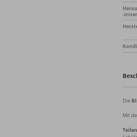
Herau
-inne
Herste
Kondi
Besc
Die
B
Mit d
Teile