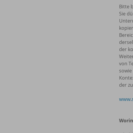
Bitte 
Sie dü
Unterr
kopie
Bereic
dersel
der ko
Weite
von T
sowie
Kontex
der z
www.s
Worin