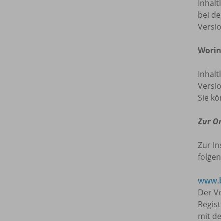
Inhalt
bei de
Versi
Worin
Inhalt
Versio
Sie kö
Zur O
Zur In
folgen
www.b
Der Vo
Regis
mit de