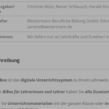
sgeber/
Christian Bünz, Reiner Schlausch, Harald Str
n
ller
Westermann Berufliche Bildung GmbH, Ettore-
service@westermann.de
tionen
Wir liefern nur an Lehrkräfte und Erzieher/
-i
hreibung
iBox
ist das
digitale Unterrichtssystem
zu Ihrem Lehrwerk.
er
BiBox für Lehrerinnen und Lehrer
haben Sie
alle Zusatzm
n
Sie
Unterrichtsmaterialien
mit der ganzen Klasse oder
in