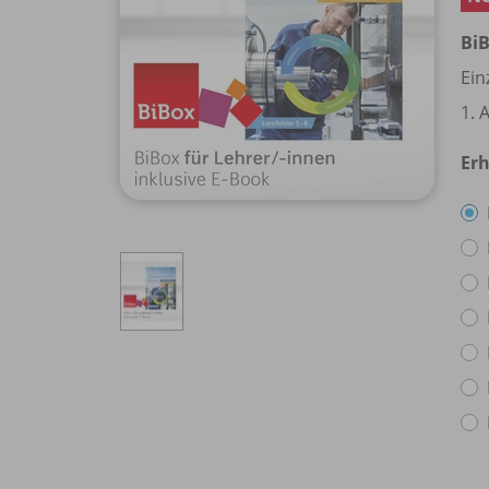
BiB
Ein
1. 
Erh