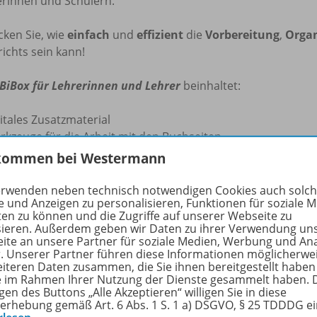
erinnen und Schülern.
cken Sie, wie
einfach
und
effizient
die
Vorbereitung
,
Organ
ichts sein kann!
BiBox für Lehrerinnen und Lehrer
beinhaltet:
itales Zusatzmaterial
rkzeuge für die Arbeit mit den Buchseiten
load-Funktion für eigene Dateien
kommen bei Westermann
erialfreischaltung für Ihre Schülerinnen und Schüler
hülerverwaltungssystem
erwenden neben technisch notwendigen Cookies auch solc
e und Anzeigen zu personalisieren, Funktionen für soziale 
iBox kann flexibel auf dem PC (Windows/macOS), Tablets un
ten zu können und die Zugriffe auf unserer Webseite zu
sieren. Außerdem geben wir Daten zu ihrer Verwendung un
n, auch
ohne Internetverbindung
.
ite an unsere Partner für soziale Medien, Werbung und An
r. Unserer Partner führen diese Informationen möglicherwe
e Informationen zur BiBox finden Sie auf
www.bibox.schule
eiteren Daten zusammen, die Sie ihnen bereitgestellt haben
ie im Rahmen Ihrer Nutzung der Dienste gesammelt haben. 
gen des Buttons „Alle Akzeptieren“ willigen Sie in diese
rfahren Sie mehr über die Reihe
erhebung gemäß Art. 6 Abs. 1 S. 1 a) DSGVO, § 25 TDDDG e