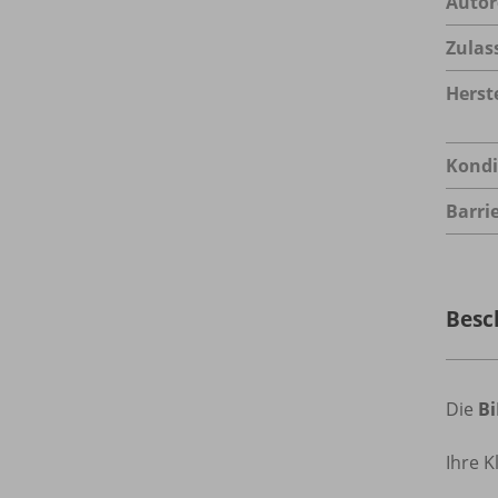
Autor
Zulas
Herste
Kondi
Barrie
Besc
Die
B
Ihre K