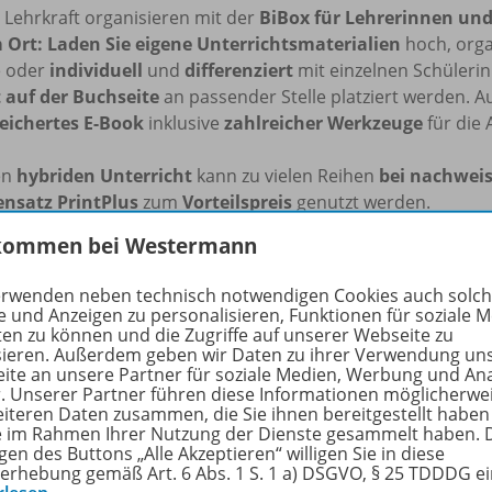
s Lehrkraft organisieren mit der
BiBox für Lehrerinnen und
 Ort: Laden Sie eigene Unterrichtsmaterialien
hoch, orga
e oder
individuell
und
differenziert
mit einzelnen Schüleri
t auf der Buchseite
an passender Stelle platziert werden. 
eichertes E-Book
inklusive
zahlreicher Werkzeuge
für die 
en
hybriden Unterricht
kann zu vielen Reihen
bei nachweis
ensatz PrintPlus
zum
Vorteilspreis
genutzt werden.
kommen bei Westermann
iBox kann flexibel auf dem PC (Windows/macOS), Tablets un
n, auch
ohne Internetverbindung
.
erwenden neben technisch notwendigen Cookies auch solc
e und Anzeigen zu personalisieren, Funktionen für soziale 
e Informationen zur BiBox finden Sie auf
www.bibox.schule
ten zu können und die Zugriffe auf unserer Webseite zu
sieren. Außerdem geben wir Daten zu ihrer Verwendung un
ite an unsere Partner für soziale Medien, Werbung und An
rfahren Sie mehr über die Reihe
r. Unserer Partner führen diese Informationen möglicherwe
eiteren Daten zusammen, die Sie ihnen bereitgestellt haben
ie im Rahmen Ihrer Nutzung der Dienste gesammelt haben. 
gen des Buttons „Alle Akzeptieren“ willigen Sie in diese
erhebung gemäß Art. 6 Abs. 1 S. 1 a) DSGVO, § 25 TDDDG e