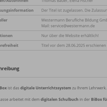
en/
Autorinnen
Thomas Bauer, Elena Fischer
sungsinformation
Der Titel ist zugelassen. Die Zulas
ller
Westermann Berufliche Bildung GmbH,
Mail: service@westermann.de
tionen
Nur über die Website erhältlich!
refreiheit
Titel vor dem 28.06.2025 erschienen
hreibung
iBox
ist das
digitale Unterrichtssystem
zu Ihrem Lehrwerk.
lasse arbeitet mit dem
digitalen Schulbuch
in der
BiBox f