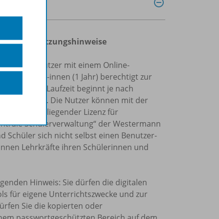
gungen und Nutzungshinweise
egistrierte Nutzer mit einem Online-
ür Schüler/-innen (1 Jahr) berechtigt zur
chüler). Die Laufzeit beginnt je nach
ne-Schlüssels. Die Nutzer können mit der
iten. Bei vorliegender Lizenz für
„Zentrale Schülerverwaltung“ der Westermann
 Schüler sich nicht selbst einen Benutzer-
nnen Lehrkräfte ihren Schülerinnen und
genden Hinweis: Sie dürfen die digitalen
ols für eigene Unterrichtszwecke und zur
ürfen Sie die kopierten oder
einem passwortgeschützten Bereich auf dem