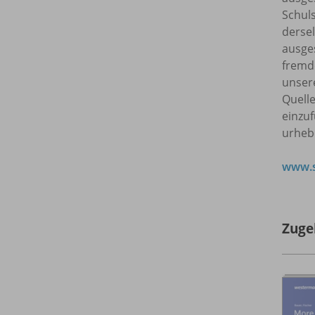
Schuls
dersel
ausges
fremde
unser
Quell
einzuf
urheb
www.s
Zuge