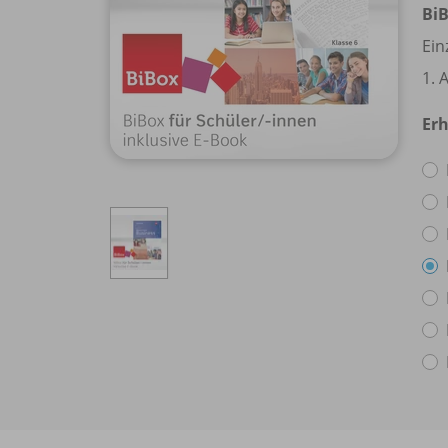
BiB
Ein
1. 
Erh