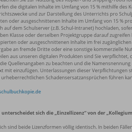
rfen die digitalen Inhalte im Umfang von 15 % mithilfe des 
ichtszwecke und zur Darstellung des Unterrichts pro Schulj
rten oder ausgeschnittenen Inhalte im Umfang von 15 % pr
h auf dem Schulserver (z.B. Schul-Intranet) hochladen, sofe
ben Klasse oder derselben Projektgruppe darauf zugreifen k
pierten oder ausgeschnittenen Inhalte im frei zugänglichen 
rgabe an fremde Dritte oder eine sonstige kommerzielle Nu
eilen aus unseren digitalen Produkten sind Sie verpflicht
 die Quellenangaben zu beachten und die Namensnennung 
t mit einzufügen. Unterlassungen dieser Verpflichtungen s
u urheberrechtlichen Schadensersatzansprüchen führen ka
chulbuchkopie.de
 unterscheidet sich die „Einzellizenz“ von der „Kollegium
lich sind beide Lizenzformen völlig identisch. In beiden Fäl