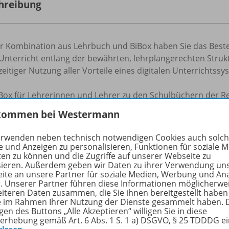
hreibung
er Kombination aus Lehrbuch und BiBox haben Sie das Beste 
Unterricht entlang der bewährten, lehrplangerechten Struk
zeitiger Nutzung aller Vorteile eines digitalen Unterrichtssy
iBox für Lehrerinnen und Lehrer zu den Schulbüchern der R
fachangestellten“ enthalten das jeweilige Schulbuch als dig
kommen bei Westermann
ichert mit vielfältigen Materialien:
erwenden neben technisch notwendigen Cookies auch solc
werPoint-Präsentationen
e und Anzeigen zu personalisieren, Funktionen für soziale 
ten zu können und die Zugriffe auf unserer Webseite zu
deos
sieren. Außerdem geben wir Daten zu ihrer Verwendung un
teraktive Aufgaben
ite an unsere Partner für soziale Medien, Werbung und An
iz
r. Unserer Partner führen diese Informationen möglicherwe
eiteren Daten zusammen, die Sie ihnen bereitgestellt haben
ie im Rahmen Ihrer Nutzung der Dienste gesammelt haben. 
rfahren Sie mehr über die Reihe
gen des Buttons „Alle Akzeptieren“ willigen Sie in diese
erhebung gemäß Art. 6 Abs. 1 S. 1 a) DSGVO, § 25 TDDDG e