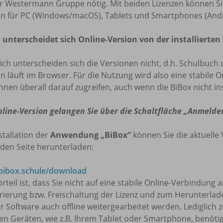
r Westermann Gruppe nötig. Mit beiden Lizenzen können Sie 
on für PC (Windows/macOS), Tablets und Smartphones (Andr
 unterscheidet sich Online-Version von der installierten
lich unterscheiden sich die Versionen nicht, d.h. Schulbuch 
n läuft im Browser. Für die Nutzung wird also eine stabile O
nnen überall darauf zugreifen, auch wenn die BiBox nicht insta
nline-Version gelangen Sie über die Schaltfläche „Anmelde
stallation der
Anwendung „BiBox“
können Sie die aktuelle 
den Seite herunterladen:
ibox.schule/download
rteil ist, dass Sie nicht auf eine stabile Online-Verbindung
trierung bzw. Freischaltung der Lizenz und zum Herunterla
r Software auch offline weitergearbeitet werden. Lediglich 
en Geräten, wie z.B. Ihrem Tablet oder Smartphone, benötig