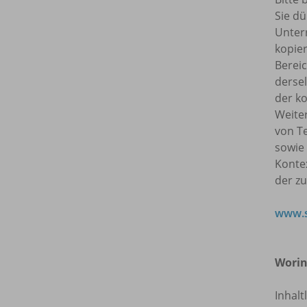
Sie dü
Unterr
kopie
Bereic
dersel
der ko
Weite
von T
sowie
Kontex
der z
www.s
Worin
Inhalt