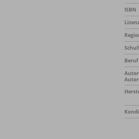
ISBN
Lizen
Regio
Schul
Beruf
Autor
Autor
Herste
Kondi