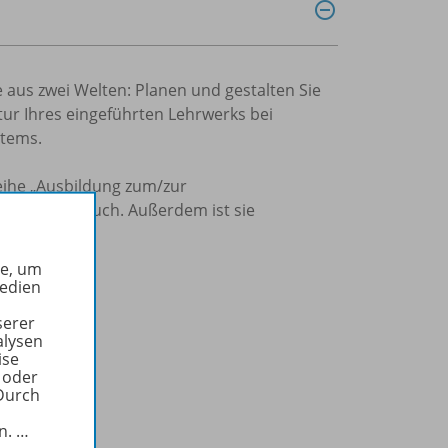
aus zwei Welten: Planen und gestalten Sie
tur Ihres eingeführten Lehrwerks bei
stems.
eihe „Ausbildung zum/zur
itales Schulbuch. Außerdem ist sie
he, um
Medien
serer
alysen
ise
 oder
Durch
in.
…