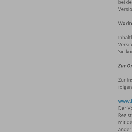
bei de
Versi
Worin
Inhalt
Versio
Sie kö
Zur O
Zur In
folgen
www.b
Der Vo
Regis
mit de
ander