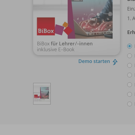
Ein
1. 
Erh
Demo starten