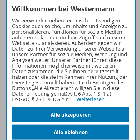
Willkommen bei Westermann
Ausbildung zum /
zur
Wir verwenden neben technisch notwendigen
Steuerfachangestellten
Cookies auch solche, um Inhalte und Anzeigen zu
personalisieren, Funktionen für soziale Medien
Freuen Sie sich auf ein
anbieten zu können und die Zugriffe auf unserer
Webseite zu analysieren. Außerdem geben wir
umfangreiches Angebot an
Daten zu ihrer Verwendung unserer Webseite an
Lerninhalten und Materialien,
unsere Partner für soziale Medien, Werbung und
mit denen Sie die
Analysen weiter. Unserer Partner führen diese
Informationen möglicherweise mit weiteren
Anforderungen des neuen
Daten zusammen, die Sie ihnen bereitgestellt
Lehrplans konsequent
haben oder die sie im Rahmen Ihrer Nutzung der
umsetzen können und stets
Dienste gesammelt haben. Durch Betätigen des
Buttons „Alle Akzeptieren“ willigen Sie in diese
auf dem aktuellen Stand
Datenerhebung gemäß Art. 6 Abs. 1 S. 1 a)
bleiben!
DSGVO, § 25 TDDDG ein.
…
Weiterlesen
Mehr erfahren
Alle akzeptieren
Alle ablehnen