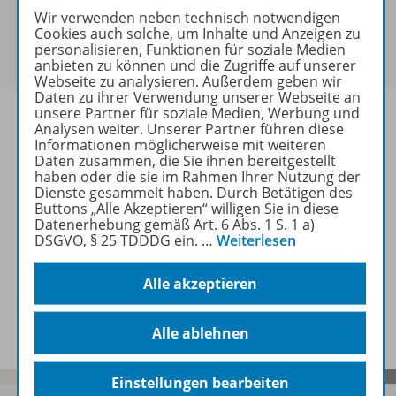
Dieses Produkt darf nur von Lehrkräften,
Wir verwenden neben technisch notwendigen
Cookies auch solche, um Inhalte und Anzeigen zu
Referendaren/Referendarinnen und Erzieher/-innen
personalisieren, Funktionen für soziale Medien
erworben werden.
anbieten zu können und die Zugriffe auf unserer
Webseite zu analysieren. Außerdem geben wir
Daten zu ihrer Verwendung unserer Webseite an
unsere Partner für soziale Medien, Werbung und
Analysen weiter. Unserer Partner führen diese
Informationen möglicherweise mit weiteren
Daten zusammen, die Sie ihnen bereitgestellt
Produktinformationen
haben oder die sie im Rahmen Ihrer Nutzung der
Dienste gesammelt haben. Durch Betätigen des
Buttons „Alle Akzeptieren“ willigen Sie in diese
Datenerhebung gemäß Art. 6 Abs. 1 S. 1 a)
Zugehörige Produkte
DSGVO, § 25 TDDDG ein.
…
Weiterlesen
Alle akzeptieren
Benachrichtigungs-Service
Alle ablehnen
Einstellungen bearbeiten