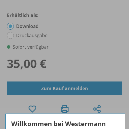
Erhältlich als:
Download
Druckausgabe
Sofort verfügbar
35,00 €
Zum Kauf anmelden
Willkommen bei Westermann
Exklusiv für Lehrkräfte