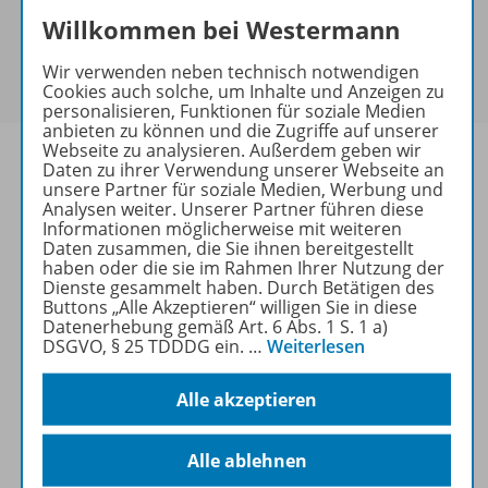
Exklusiv für Lehrkräfte
Willkommen bei Westermann
Dieses Produkt darf nur von Lehrkräften,
Referendaren/Referendarinnen und Erzieher/-innen
Wir verwenden neben technisch notwendigen
erworben werden.
Cookies auch solche, um Inhalte und Anzeigen zu
personalisieren, Funktionen für soziale Medien
anbieten zu können und die Zugriffe auf unserer
Webseite zu analysieren. Außerdem geben wir
Daten zu ihrer Verwendung unserer Webseite an
unsere Partner für soziale Medien, Werbung und
Analysen weiter. Unserer Partner führen diese
Produktinformationen
Informationen möglicherweise mit weiteren
Daten zusammen, die Sie ihnen bereitgestellt
haben oder die sie im Rahmen Ihrer Nutzung der
Dienste gesammelt haben. Durch Betätigen des
Beschreibung
Buttons „Alle Akzeptieren“ willigen Sie in diese
Datenerhebung gemäß Art. 6 Abs. 1 S. 1 a)
DSGVO, § 25 TDDDG ein.
…
Weiterlesen
Zugehörige Produkte
Alle akzeptieren
Alle ablehnen
Benachrichtigungs-Service