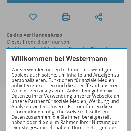
Exklusiver Kundenkreis
Dieses Produkt darf nur von
Ausbildern/Ausbilderinnen, Dozenten/Dozentinnen,
Erziehern/Erzieherinnen, Lehrkräften,
Willkommen bei Westermann
Referendaren/Referendarinnen,
Wir verwenden neben technisch notwendigen
Studenten/Studentinnen und Universitätslehrenden
Cookies auch solche, um Inhalte und Anzeigen zu
erworben werden.
personalisieren, Funktionen für soziale Medien
anbieten zu können und die Zugriffe auf unserer
Webseite zu analysieren. Außerdem geben wir
Daten zu ihrer Verwendung unserer Webseite an
unsere Partner für soziale Medien, Werbung und
Analysen weiter. Unserer Partner führen diese
Informationen möglicherweise mit weiteren
Produktinformationen
Daten zusammen, die Sie ihnen bereitgestellt
haben oder die sie im Rahmen Ihrer Nutzung der
Dienste gesammelt haben. Durch Betätigen des