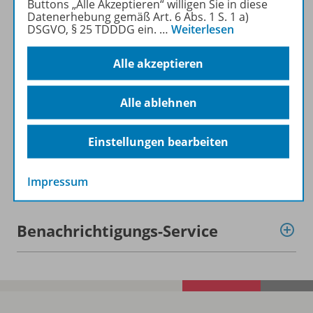
Buttons „Alle Akzeptieren“ willigen Sie in diese
Beschreibung
Datenerhebung gemäß Art. 6 Abs. 1 S. 1 a)
DSGVO, § 25 TDDDG ein.
…
Weiterlesen
Alle akzeptieren
Lizenzbedingungen
Alle ablehnen
Zugehörige Produkte
Einstellungen bearbeiten
Demoversion
Impressum
Benachrichtigungs-Service