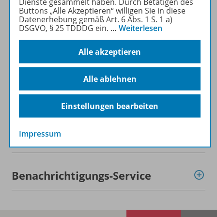
Dienste gesammelt haben. Durch Betätigen des
Buttons „Alle Akzeptieren“ willigen Sie in diese
Datenerhebung gemäß Art. 6 Abs. 1 S. 1 a)
Beschreibung
DSGVO, § 25 TDDDG ein.
…
Weiterlesen
Alle akzeptieren
Lizenzbedingungen
Alle ablehnen
Zugehörige Produkte
Einstellungen bearbeiten
Impressum
Demoversion
Benachrichtigungs-Service