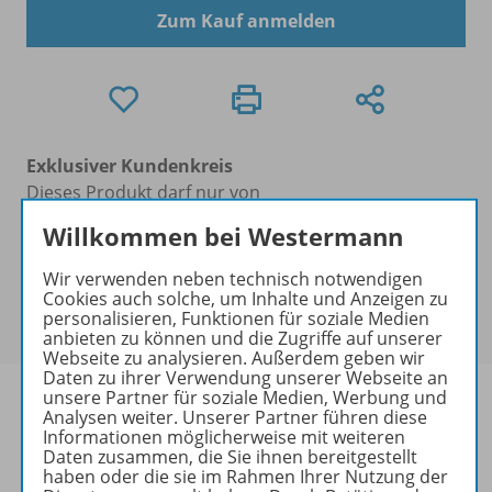
Zum Kauf anmelden
Exklusiver Kundenkreis
Dieses Produkt darf nur von
Ausbildern/Ausbilderinnen, Dozenten/Dozentinnen,
Willkommen bei Westermann
Erziehern/Erzieherinnen, Lehrkräften,
Referendaren/Referendarinnen,
Wir verwenden neben technisch notwendigen
Studenten/Studentinnen und Universitätslehrenden
Cookies auch solche, um Inhalte und Anzeigen zu
personalisieren, Funktionen für soziale Medien
erworben werden.
anbieten zu können und die Zugriffe auf unserer
Webseite zu analysieren. Außerdem geben wir
Daten zu ihrer Verwendung unserer Webseite an
unsere Partner für soziale Medien, Werbung und
Analysen weiter. Unserer Partner führen diese
Informationen möglicherweise mit weiteren
Daten zusammen, die Sie ihnen bereitgestellt
Produktinformationen
haben oder die sie im Rahmen Ihrer Nutzung der