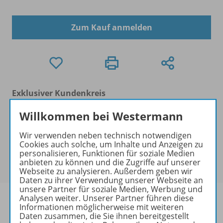
Zum Kauf anmelden
Exklusiver Kundenkreis
Dieses Produkt darf nur von
Willkommen bei Westermann
Ausbildern/Ausbilderinnen, Dozenten/Dozentinnen,
Erziehern/Erzieherinnen, Lehrkräften,
Wir verwenden neben technisch notwendigen
Referendaren/Referendarinnen,
Cookies auch solche, um Inhalte und Anzeigen zu
Studenten/Studentinnen und Universitätslehrenden
personalisieren, Funktionen für soziale Medien
anbieten zu können und die Zugriffe auf unserer
erworben werden.
Webseite zu analysieren. Außerdem geben wir
Daten zu ihrer Verwendung unserer Webseite an
unsere Partner für soziale Medien, Werbung und
Analysen weiter. Unserer Partner führen diese
Informationen möglicherweise mit weiteren
Daten zusammen, die Sie ihnen bereitgestellt