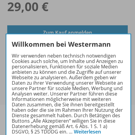
29,00 €
Zum Kauf anmelden
Willkommen bei Westermann
Wir verwenden neben technisch notwendigen
Cookies auch solche, um Inhalte und Anzeigen zu
personalisieren, Funktionen für soziale Medien
anbieten zu können und die Zugriffe auf unserer
Exklusiv für Lehrkräfte
Webseite zu analysieren. Außerdem geben wir
Dieses Produkt darf nur von Lehrkräften,
Daten zu ihrer Verwendung unserer Webseite an
Referendaren/Referendarinnen und Erzieher/-innen
unsere Partner für soziale Medien, Werbung und
Analysen weiter. Unserer Partner führen diese
erworben werden.
Informationen möglicherweise mit weiteren
Daten zusammen, die Sie ihnen bereitgestellt
haben oder die sie im Rahmen Ihrer Nutzung der
Dienste gesammelt haben. Durch Betätigen des
Buttons „Alle Akzeptieren“ willigen Sie in diese
Datenerhebung gemäß Art. 6 Abs. 1 S. 1 a)
DSGVO, § 25 TDDDG ein.
…
Weiterlesen
Produktinformationen