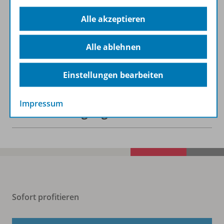
Alle akzeptieren
Beschreibung
Alle ablehnen
Zugehörige Produkte
Einstellungen bearbeiten
Impressum
Benachrichtigungs-Service
Sofort profitieren