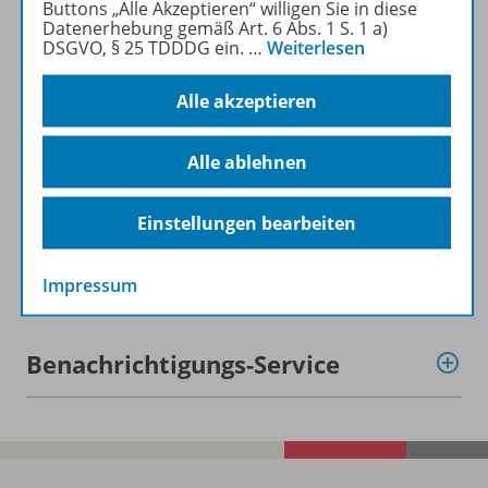
Buttons „Alle Akzeptieren“ willigen Sie in diese
Beschreibung
Datenerhebung gemäß Art. 6 Abs. 1 S. 1 a)
DSGVO, § 25 TDDDG ein.
…
Weiterlesen
Alle akzeptieren
Lizenzbedingungen
Alle ablehnen
Zugehörige Produkte
Einstellungen bearbeiten
Demoversion
Impressum
Benachrichtigungs-Service