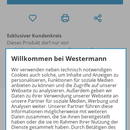
Exklusiver Kundenkreis
Dieses Produkt darf nur von
Ausbildern/Ausbilderinnen, Dozenten/Dozentinnen,
Erziehern/Erzieherinnen, Lehrkräften,
Willkommen bei Westermann
Referendaren/Referendarinnen,
Wir verwenden neben technisch notwendigen
Studenten/Studentinnen und Universitätslehrenden
Cookies auch solche, um Inhalte und Anzeigen zu
erworben werden.
personalisieren, Funktionen für soziale Medien
anbieten zu können und die Zugriffe auf unserer
Webseite zu analysieren. Außerdem geben wir
Daten zu ihrer Verwendung unserer Webseite an
unsere Partner für soziale Medien, Werbung und
Analysen weiter. Unserer Partner führen diese
Informationen möglicherweise mit weiteren
Produktinformationen
Daten zusammen, die Sie ihnen bereitgestellt
haben oder die sie im Rahmen Ihrer Nutzung der
Dienste gesammelt haben. Durch Betätigen des