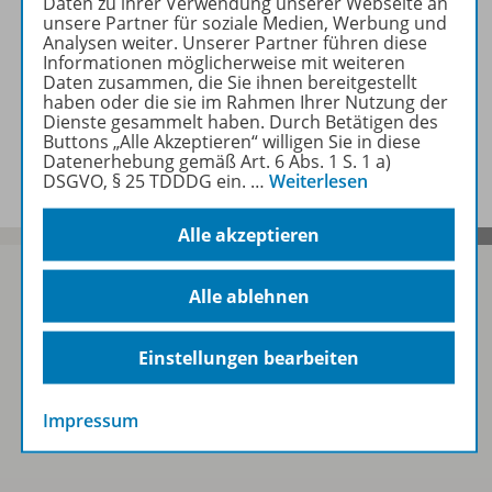
Daten zu ihrer Verwendung unserer Webseite an
unsere Partner für soziale Medien, Werbung und
Analysen weiter. Unserer Partner führen diese
Geeignete Unterrichtswerke
Informationen möglicherweise mit weiteren
Daten zusammen, die Sie ihnen bereitgestellt
haben oder die sie im Rahmen Ihrer Nutzung der
Dienste gesammelt haben. Durch Betätigen des
Buttons „Alle Akzeptieren“ willigen Sie in diese
Benachrichtigungs-Service
Datenerhebung gemäß Art. 6 Abs. 1 S. 1 a)
DSGVO, § 25 TDDDG ein.
…
Weiterlesen
Alle akzeptieren
Alle ablehnen
Sofort profitieren
Einstellungen bearbeiten
Zum Newsletter anmelden
Impressum