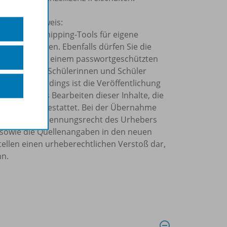
olgenden Hinweis:
Kopier- und Snipping-Tools für eigene
ahr verwenden. Ebenfalls dürfen Sie die
o Schuljahr in einem passwortgeschützten
rn allein Ihre Schülerinnen und Schüler
önnen. Allerdings ist die Veröffentlichung
Internet, das Bearbeiten dieser Inhalte, die
tzung nicht gestattet. Bei der Übernahme
et, das Namensnennungsrecht des Urhebers
sowie die Quellenangaben in den neuen
tellen einen urheberechtlichen Verstoß dar,
nn.