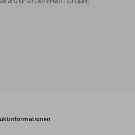
zellizenz für Schüler/
-innen (1 Schuljahr)
uktinformationen