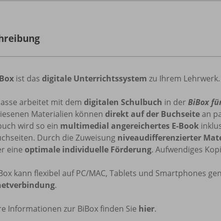
hreibung
iBox
ist das
digitale Unterrichtssystem
zu Ihrem Lehrwerk.
lasse arbeitet mit dem
digitalen Schulbuch
in der
BiBox fü
iesenen Materialien können
direkt auf der Buchseite
an pa
buch wird so ein
multimedial angereichertes E-Book
inklu
uchseiten. Durch die Zuweisung
niveaudifferenzierter Mat
er eine
optimale individuelle Förderung
. Aufwendiges Kopi
iBox kann flexibel auf PC/MAC, Tablets und Smartphones ge
netverbindung
.
e Informationen zur BiBox finden Sie
hier
.