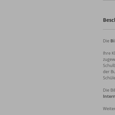
Besc
Die
B
Ihre K
zugew
Schul
der B
Schül
Die B
Inter
Weiter