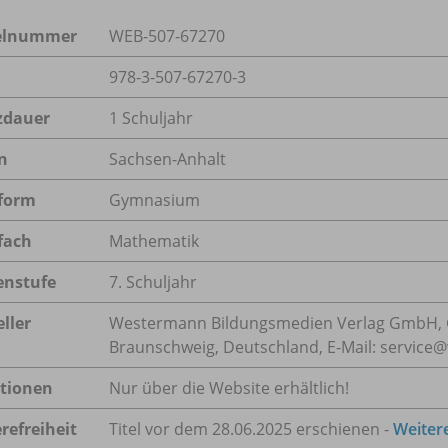
kelnummer
WEB-507-67270
978-3-507-67270-3
zdauer
1 Schuljahr
n
Sachsen-Anhalt
form
Gymnasium
fach
Mathematik
enstufe
7. Schuljahr
ller
Westermann Bildungsmedien Verlag GmbH, 
Braunschweig, Deutschland, E-Mail: servic
tionen
Nur über die Website erhältlich!
refreiheit
Titel vor dem 28.06.2025 erschienen -
Weiter