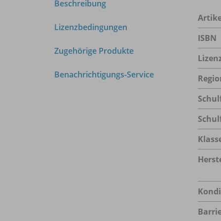
Beschreibung
Arti
Lizenzbedingungen
ISBN
Zugehörige Produkte
Lizen
Benachrichtigungs-Service
Regio
Schul
Schul
Klass
Herste
Kondi
Barrie