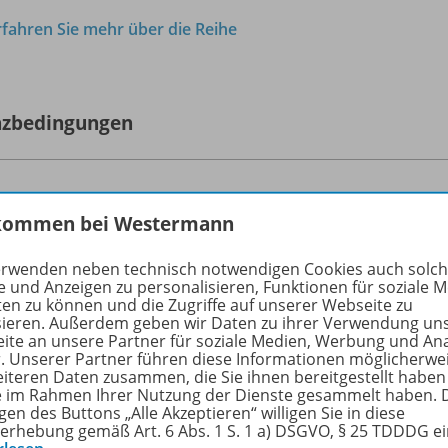
rfahren Sie mehr über die Reihe
nzbedingungen
-Einzellizenz für Schüler/-innen (1 Schuljahr) - Lizenz
kommen bei Westermann
tzung der BiBox-Einzellizenz für Schüler/-innen ist nur für r
erwenden neben technisch notwendigen Cookies auch solc
erkonto der Westermann Gruppe möglich. Eine Einzellizenz f
e und Anzeigen zu personalisieren, Funktionen für soziale 
tzung durch einen einzelnen Nutzer (Lehrkraft, Schülerin od
ten zu können und die Zugriffe auf unserer Webseite zu
sieren. Außerdem geben wir Daten zu ihrer Verwendung un
ahresende. Die Nutzer können mit der installierten Version
ite an unsere Partner für soziale Medien, Werbung und An
en.
r. Unserer Partner führen diese Informationen möglicherwe
rliegender Lizenz für Lehrerinnen und Lehrer lassen sich die
eiteren Daten zusammen, die Sie ihnen bereitgestellt haben
ie im Rahmen Ihrer Nutzung der Dienste gesammelt haben. 
erverwaltung“ der Westermann Gruppe einrichten und verw
gen des Buttons „Alle Akzeptieren“ willigen Sie in diese
er sich nicht selbst einen Benutzer-Account bei der Weste
erhebung gemäß Art. 6 Abs. 1 S. 1 a) DSGVO, § 25 TDDDG e
 Lehrkräfte ihren Schülerinnen und Schülern Materialien in 