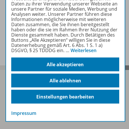
Lizenzbedingungen
Daten zu ihrer Verwendung unserer Webseite an
unsere Partner für soziale Medien, Werbung und
Analysen weiter. Unserer Partner führen diese
Informationen möglicherweise mit weiteren
Zugehörige Produkte
Daten zusammen, die Sie ihnen bereitgestellt
haben oder die sie im Rahmen Ihrer Nutzung der
Dienste gesammelt haben. Durch Betätigen des
Buttons „Alle Akzeptieren“ willigen Sie in diese
Benachrichtigungs-Service
Datenerhebung gemäß Art. 6 Abs. 1 S. 1 a)
DSGVO, § 25 TDDDG ein.
…
Weiterlesen
Alle akzeptieren
Alle ablehnen
Sofort profitieren
Einstellungen bearbeiten
Zum Newsletter anmelden
Impressum