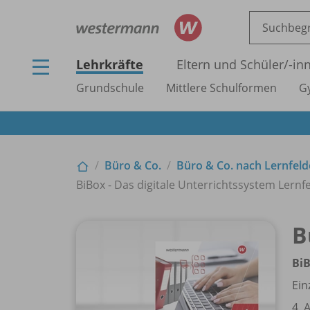
Lehrkräfte
Eltern und Schüler/
-in
Grundschule
Mittlere Schulformen
G
Büro & Co.
Büro & Co. nach Lernfeld
BiBox - Das digitale Unterrichtssystem Lernfeld
B
BiB
Ein
4. 