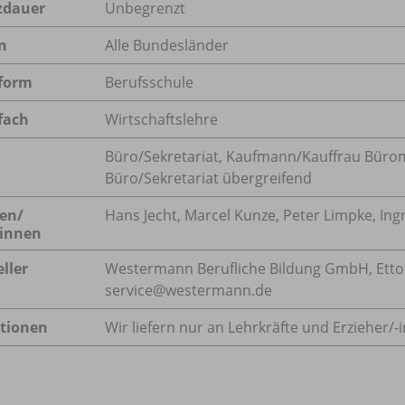
zdauer
Unbegrenzt
n
Alle Bundesländer
form
Berufsschule
fach
Wirtschaftslehre
Büro/Sekretariat
,
Kaufmann/Kauffrau Büro
Büro/Sekretariat übergreifend
en/
Hans Jecht, Marcel Kunze, Peter Limpke, Ing
innen
ller
Westermann Berufliche Bildung GmbH, Ettore-
service@westermann.de
tionen
Wir liefern nur an Lehrkräfte und Erzieher/
-