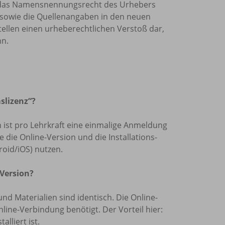
et, das Namensnennungsrecht des Urhebers
sowie die Quellenangaben in den neuen
tellen einen urheberechtlichen Verstoß dar,
nn.
slizenz“?
len ist pro Lehrkraft eine einmalige Anmeldung
die Online-Version und die Installations-
oid/iOS) nutzen.
 Version?
und Materialien sind identisch. Die Online-
nline-Verbindung benötigt. Der Vorteil hier:
lliert ist.