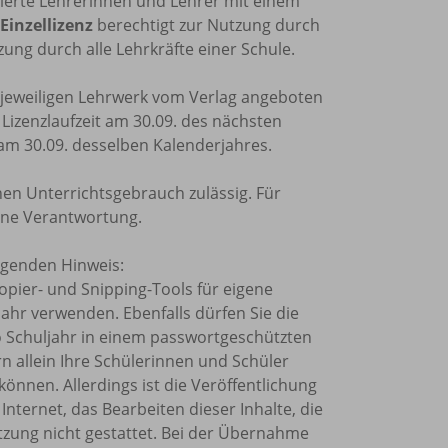
trierte Lehrerinnen und Lehrer mit einem
Einzellizenz
berechtigt zur Nutzung durch
ung durch alle Lehrkräfte einer Schule.
m jeweiligen Lehrwerk vom Verlag angeboten
e Lizenzlaufzeit am 30.09. des nächsten
 am 30.09. desselben Kalenderjahres.
nen Unterrichtsgebrauch zulässig. Für
ine Verantwortung.
olgenden Hinweis:
Kopier- und Snipping-Tools für eigene
ahr verwenden. Ebenfalls dürfen Sie die
o Schuljahr in einem passwortgeschützten
rn allein Ihre Schülerinnen und Schüler
önnen. Allerdings ist die Veröffentlichung
Internet, das Bearbeiten dieser Inhalte, die
tzung nicht gestattet. Bei der Übernahme