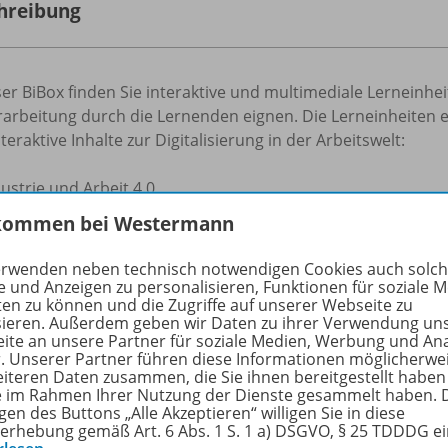
hreibung
ser BiBox finden Sie interaktive und multimediale Lerneinhei
arbeitung durch die Lernenden eignen. Die Lerneinheiten e
teraktive Inhalte zur Digitalisierung in der Arbeitswelt:
ustrie und Arbeit 4.0,
ftware,
kommen bei Westermann
ten und Infrastruktur,
sistenzsysteme und Simulationen,
erwenden neben technisch notwendigen Cookies auch solc
-Sicherheit und viele weitere Themen
e und Anzeigen zu personalisieren, Funktionen für soziale 
ten zu können und die Zugriffe auf unserer Webseite zu
sieren. Außerdem geben wir Daten zu ihrer Verwendung un
ihren didaktischen Aufbau und die hohe Interaktivität komm
ite an unsere Partner für soziale Medien, Werbung und An
zenarien zum Einsatz:
r. Unserer Partner führen diese Informationen möglicherwe
eiteren Daten zusammen, die Sie ihnen bereitgestellt haben
ie im Rahmen Ihrer Nutzung der Dienste gesammelt haben. 
derne, aktivierende Unterrichtsmethoden, z.B. Flipped Cla
gen des Buttons „Alle Akzeptieren“ willigen Sie in diese
brid- oder Distanzunterricht
erhebung gemäß Art. 6 Abs. 1 S. 1 a) DSGVO, § 25 TDDDG e
rtretungsstunden und Unterrichtsausfall