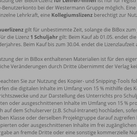
utzung der BiBox-Lizenz
für Lehrer/-innen
ist nur für regis
e-Benutzerkonto bei der Westermann Gruppe möglich. Eine
inzelne Lehrkraft, eine
Kollegiumslizenz
berechtigt zur Nutz
uerlizenz
gilt für unbestimmte Zeit, solange die BiBox zu
Für die Lizenz
1 Schuljahr
gilt: Beim Kauf ab 01.05. endet di
erjahres. Beim Kauf bis zum 30.04. endet die Lizenzlaufzeit
tzung der in BiBox enthaltenen Materialien ist für den eige
tliche Veränderungen durch Dritte übernimmt der Verlag ke
beachten Sie zur Nutzung des Kopier- und Snipping-Tools f
rfen die digitalen Inhalte im Umfang von 15 % mithilfe des 
ichtszwecke und zur Darstellung des Unterrichts pro Schulj
rten oder ausgeschnittenen Inhalte im Umfang von 15 % pr
h auf dem Schulserver (z.B. Schul-Intranet) hochladen, sofe
ben Klasse oder derselben Projektgruppe darauf zugreifen k
pierten oder ausgeschnittenen Inhalte im frei zugänglichen 
rgabe an fremde Dritte oder eine sonstige kommerzielle Nu