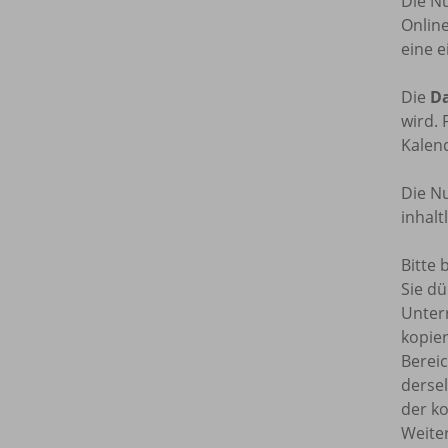
Die N
Onlin
eine e
Die
Da
wird. 
Kalend
Die Nu
inhal
Bitte 
Sie dü
Unterr
kopie
Bereic
dersel
der ko
Weite