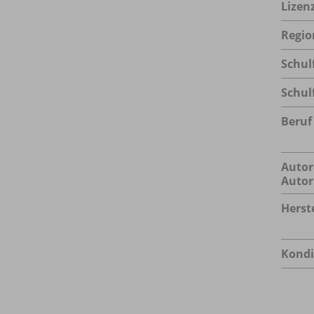
Lizen
Regio
Schul
Schul
Beruf
Autor
Autor
Herste
Kondi