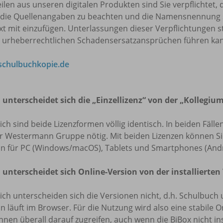
eilen aus unseren digitalen Produkten sind Sie verpflicht
 die Quellenangaben zu beachten und die Namensnennung 
t mit einzufügen. Unterlassungen dieser Verpflichtungen s
u urheberrechtlichen Schadensersatzansprüchen führen ka
chulbuchkopie.de
 unterscheidet sich die „Einzellizenz“ von der „Kollegium
lich sind beide Lizenzformen völlig identisch. In beiden Fäl
r Westermann Gruppe nötig. Mit beiden Lizenzen können Sie 
on für PC (Windows/macOS), Tablets und Smartphones (Andr
 unterscheidet sich Online-Version von der installierten
lich unterscheiden sich die Versionen nicht, d.h. Schulbuch 
n läuft im Browser. Für die Nutzung wird also eine stabile O
nnen überall darauf zugreifen, auch wenn die BiBox nicht insta