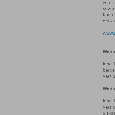
von T
sowie
Kontex
der z
www.s
Worin
Inhalt
bei de
Versi
Worin
Inhalt
Versio
Sie kö