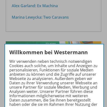
Alex Garland: Ex Machina
Marina Lewycka: Two Caravans
Willkommen bei Westermann
Wir verwenden neben technisch notwendigen
Bitte geben Sie den Online-Schlüssel ein, der in der
Cookies auch solche, um Inhalte und Anzeigen zu
personalisieren, Funktionen für soziale Medien
unteren Ecke auf der hinteren Umschlaginnenseite
anbieten zu können und die Zugriffe auf unserer
des Unterrichtsmodells eingedruckt ist.
Webseite zu analysieren. Außerdem geben wir
Daten zu ihrer Verwendung unserer Webseite an
unsere Partner für soziale Medien, Werbung und
Analysen weiter. Unserer Partner führen diese
Einlösen
Informationen möglicherweise mit weiteren
Daten zusammen, die Sie ihnen bereitgestellt
haben oder die sie im Rahmen Ihrer Nutzung der