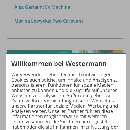
Alex Garland: Ex Machina
Marina Lewycka: Two Caravans
Willkommen bei Westermann
Wir verwenden neben technisch notwendigen
Bitte geben Sie den Online-Schlüssel ein, der in der
Cookies auch solche, um Inhalte und Anzeigen zu
personalisieren, Funktionen für soziale Medien
unteren Ecke auf der hinteren Umschlaginnenseite
anbieten zu können und die Zugriffe auf unserer
des Unterrichtsmodells eingedruckt ist.
Webseite zu analysieren. Außerdem geben wir
Daten zu ihrer Verwendung unserer Webseite an
unsere Partner für soziale Medien, Werbung und
Analysen weiter. Unserer Partner führen diese
Einlösen
Informationen möglicherweise mit weiteren
Daten zusammen, die Sie ihnen bereitgestellt
haben oder die sie im Rahmen Ihrer Nutzung der