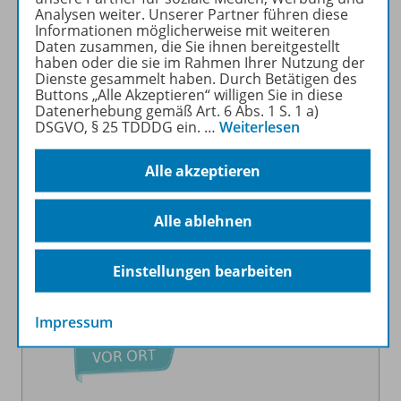
Analysen weiter. Unserer Partner führen diese
Sie haben Fragen?
Informationen möglicherweise mit weiteren
Unsere Schulberatung und Kundenbetreuung
Daten zusammen, die Sie ihnen bereitgestellt
haben oder die sie im Rahmen Ihrer Nutzung der
stehen Ihnen gerne zur Verfügung:
Dienste gesammelt haben. Durch Betätigen des
Buttons „Alle Akzeptieren“ willigen Sie in diese
→ Jetzt beraten lassen!
Datenerhebung gemäß Art. 6 Abs. 1 S. 1 a)
DSGVO, § 25 TDDDG ein.
…
Weiterlesen
→ Zur Kundenbetreuung
→ Hilfe/FAQ
Alle akzeptieren
Alle ablehnen
Einstellungen bearbeiten
Impressum