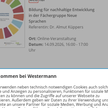
Bildung für nachhaltige Entwicklung
in der Fächergruppe Neue
Sprachen
Referentin: Dr. Almut Küppers
Ort:
Online-Veranstaltung
Datum:
14.09.2026, 16:00 - 17:00
Uhr
kommen bei Westermann
erwenden neben technisch notwendigen Cookies auch solc
e und Anzeigen zu personalisieren, Funktionen für soziale 
ten zu können und die Zugriffe auf unserer Webseite zu
Verbraucherbildung am Beispiel
sieren. Außerdem geben wir Daten zu ihrer Verwendung un
ite an unsere Partner für soziale Medien, Werbung und An
Textilien (BW)