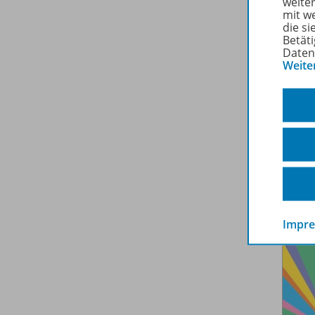
weite
mit w
die s
Betäti
Daten
Weite
Impr