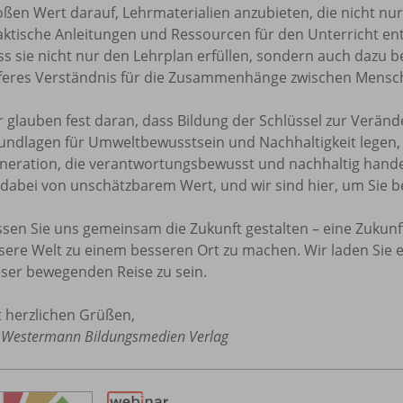
oßen Wert darauf, Lehrmaterialien anzubieten, die nicht nur
aktische Anleitungen und Ressourcen für den Unterricht ent
ss sie nicht nur den Lehrplan erfüllen, sondern auch dazu b
eferes Verständnis für die Zusammenhänge zwischen Mensch
r glauben fest daran, dass Bildung der Schlüssel zur Verände
undlagen für Umweltbewusstsein und Nachhaltigkeit legen, 
neration, die verantwortungsbewusst und nachhaltig handelt
t dabei von unschätzbarem Wert, und wir sind hier, um Sie be
ssen Sie uns gemeinsam die Zukunft gestalten – eine Zukunft,
sere Welt zu einem besseren Ort zu machen. Wir laden Sie 
eser bewegenden Reise zu sein.
t herzlichen Grüßen,
r Westermann Bildungsmedien Verlag