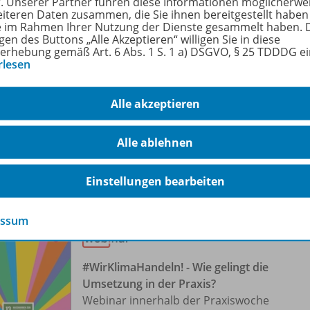
r. Unserer Partner führen diese Informationen möglicherwe
Webinar im Rahmen der
eiteren Daten zusammen, die Sie ihnen bereitgestellt haben
Praxiswoche Gesellschaftslehre/
ie im Rahmen Ihrer Nutzung der Dienste gesammelt haben. 
gen des Buttons „Alle Akzeptieren“ willigen Sie in diese
Erdkunde für die mittleren
erhebung gemäß Art. 6 Abs. 1 S. 1 a) DSGVO, § 25 TDDDG e
Schulformen
rlesen
Ort:
Online-Veranstaltung
Alle akzeptieren
Datum:
29.09.2026, 17:15 - 18:15
Uhr
Alle ablehnen
Einstellungen bearbeiten
essum
#WirKlimaHandeln! - Wie gelingt die
Umsetzung in der Praxis?
Webinar innerhalb der Praxiswoche