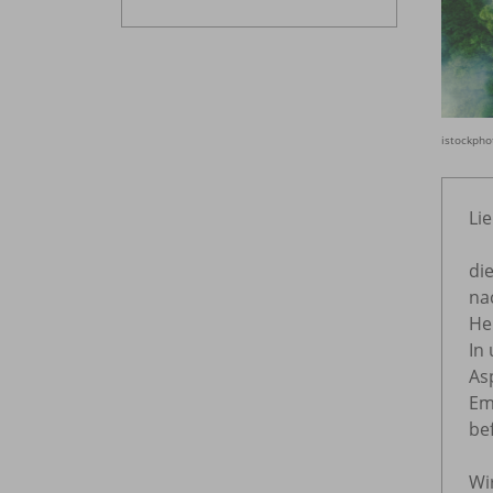
istockph
Li
di
na
He
In
As
Em
be
Wi