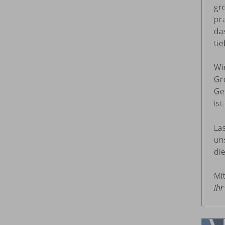
gr
pr
da
ti
Wi
Gr
Ge
is
La
un
di
Mi
Ih