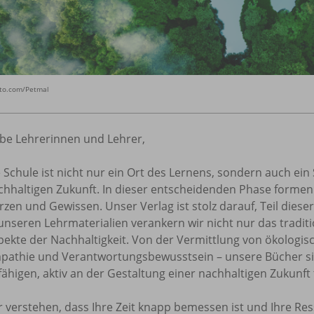
oto.com/Petmal
ebe Lehrerinnen und Lehrer,
e Schule ist nicht nur ein Ort des Lernens, sondern auch ein
chhaltigen Zukunft. In dieser entscheidenden Phase formen
rzen und Gewissen. Unser Verlag ist stolz darauf, Teil dieser
 unseren Lehrmaterialien verankern wir nicht nur das tradit
pekte der Nachhaltigkeit. Von der Vermittlung von ökologi
pathie und Verantwortungsbewusstsein – unsere Bücher s
fähigen, aktiv an der Gestaltung einer nachhaltigen Zukunft
r verstehen, dass Ihre Zeit knapp bemessen ist und Ihre Re