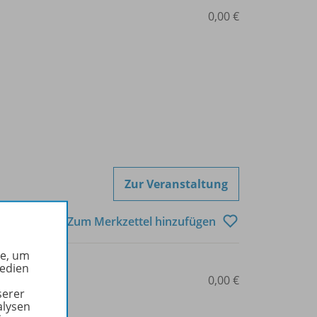
0,00 €
Zur Veranstaltung
Zum Merkzettel hinzufügen
he, um
Medien
0,00 €
serer
alysen