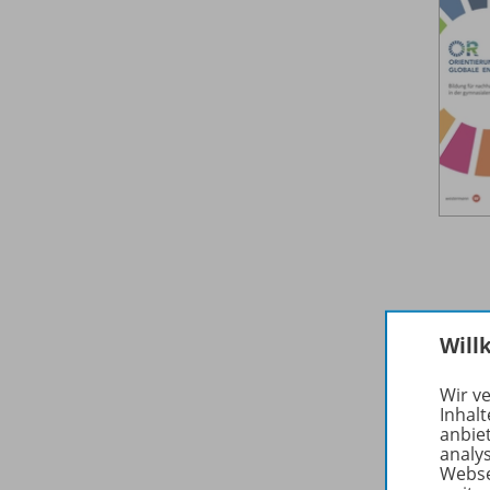
Will
Wir v
Inhalt
anbie
analy
Webse