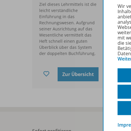
Ziel dieses Lehrmittels ist die
kla
Wir v
leicht verständliche
sow
Inhalt
anbie
Einführung in das
Hau
analy
Rechnungswesen. Aufgrund
und
Webse
seiner Ausrichtung auf das
för
weite
Wesentliche vermittelt das
Arb
mit w
Heft schnell einen guten
Arb
die s
Überblick über das System
Betäti
Daten
der doppelten Buchführung.
Weite
Zur Übersicht
Impr
Sofort profitieren
West