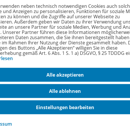
Die Arbeitsbuch-Reihe un
ssisches Rechnungswesen
erwenden neben technisch notwendigen Cookies auch solc
Materialien können
ie Statistik,
e und Anzeigen zu personalisieren, Funktionen für soziale 
ten zu können und die Zugriffe auf unserer Webseite zu
lehrbuchunabhängig in vi
shaltsrecht und Kosten-
sieren. Außerdem geben wir Daten zu ihrer Verwendung un
Schulformen eingesetzt
 Leistungsrechnung. Er
ite an unsere Partner für soziale Medien, Werbung und An
werden. Sie vermitteln
dert eigenständiges
r. Unserer Partner führen diese Informationen möglicherwe
Methodenkompetenz,
eiten durch
eiteren Daten zusammen, die Sie ihnen bereitgestellt haben
selbstständiges Lernen,
eitsaufträge und -abläufe.
ie im Rahmen Ihrer Nutzung der Dienste gesammelt haben. 
Strukturierung sowie
gen des Buttons „Alle Akzeptieren“ willigen Sie in diese
erhebung gemäß Art. 6 Abs. 1 S. 1 a) DSGVO, § 25 TDDDG e
Teamarbeit und fördern d
rlesen
Präsentationsfähigkeiten.
Zur Übersicht
Zur Übersich
Alle akzeptieren
Alle ablehnen
Einstellungen bearbeiten
essum
ermann Gruppe
Veranstaltungen