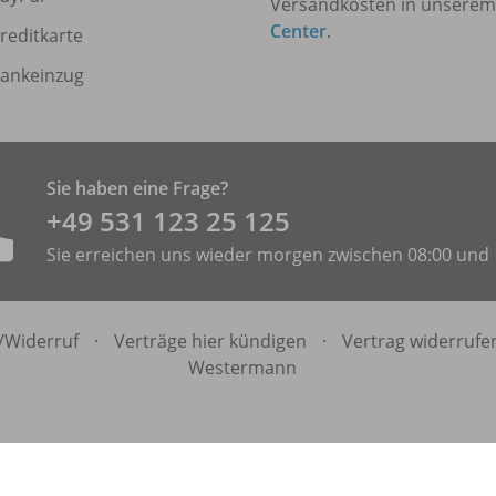
Versandkosten in unsere
Center
.
reditkarte
ankeinzug
Sie haben eine Frage?
+49 531 ­123 25 125
Sie erreichen uns wieder morgen zwischen 08:00 und 
/
Widerruf
·
Verträge hier kündigen
·
Vertrag widerrufe
Westermann