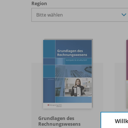
Region
Grundlagen des
Re
Will
Rechnungswesens
Das