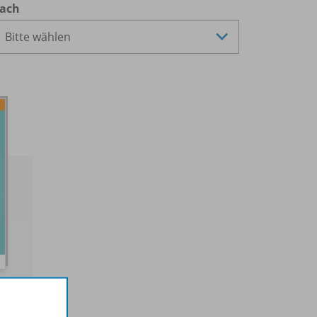
ach
hre