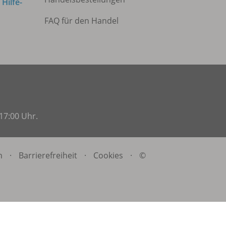
m
Hilfe-
FAQ für den Handel
17:00 Uhr.
n
·
Barrierefreiheit
·
Cookies
·
©