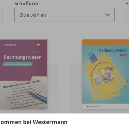
Schulform
F
chnungswesen
Rechnungswesen und
kommen bei Westermann
Betriebswirtschaftsle
 Schulbuch beinhaltet