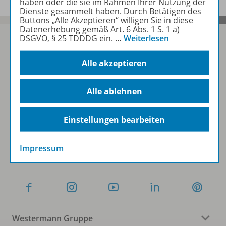
haben oder die sie im Rahmen Ihrer Nutzung der
Dienste gesammelt haben. Durch Betätigen des
Buttons „Alle Akzeptieren“ willigen Sie in diese
Datenerhebung gemäß Art. 6 Abs. 1 S. 1 a)
DSGVO, § 25 TDDDG ein.
…
Weiterlesen
Alle akzeptieren
Sofort profitieren
Alle ablehnen
Zum Newsletter anmelden
Einstellungen bearbeiten
Folgen Sie uns auf Social Media
Impressum
Westermann Gruppe