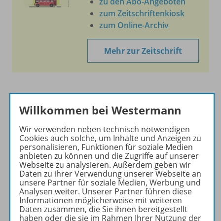
zu den Abo-Angeboten
zum Zeitschriftenkiosk
zum Online-Archiv
Mehr zur Zeitschrift
Willkommen bei Westermann
Informationen
Wir verwenden neben technisch notwendigen
Cookies auch solche, um Inhalte und Anzeigen zu
personalisieren, Funktionen für soziale Medien
Produkte der Reihe
anbieten zu können und die Zugriffe auf unserer
Webseite zu analysieren. Außerdem geben wir
Daten zu ihrer Verwendung unserer Webseite an
unsere Partner für soziale Medien, Werbung und
Benachrichtigungs-Service
Analysen weiter. Unserer Partner führen diese
Informationen möglicherweise mit weiteren
Daten zusammen, die Sie ihnen bereitgestellt
haben oder die sie im Rahmen Ihrer Nutzung der