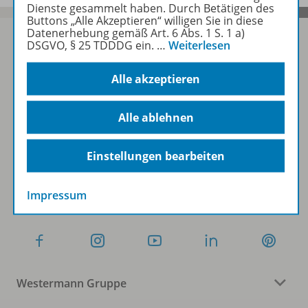
Dienste gesammelt haben. Durch Betätigen des
Buttons „Alle Akzeptieren“ willigen Sie in diese
Datenerhebung gemäß Art. 6 Abs. 1 S. 1 a)
DSGVO, § 25 TDDDG ein.
…
Weiterlesen
Sofort profitieren
Alle akzeptieren
Alle ablehnen
Zum Newsletter anmelden
Einstellungen bearbeiten
Folgen Sie uns auf Social Media
Impressum
Westermann Gruppe