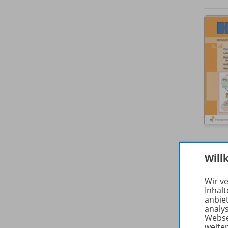
Will
Wir v
Inhalt
anbie
analy
Webse
weite