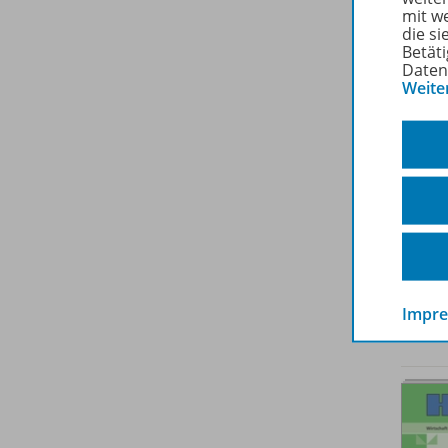
mit w
die s
Betäti
Daten
Weite
Impr