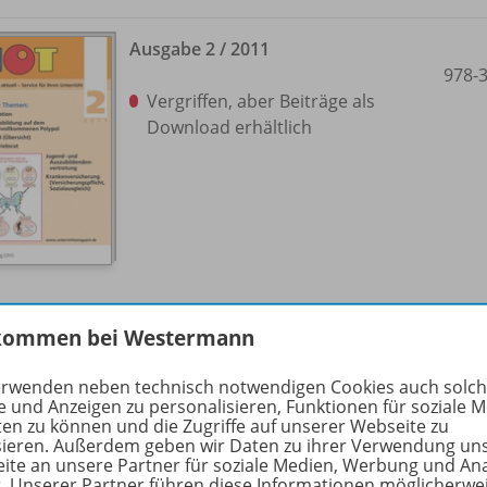
Ausgabe 2 /
2011
978-
Vergriffen, aber Beiträge als
Download erhältlich
kommen bei Westermann
Ausgabe 3 /
2011
978-
erwenden neben technisch notwendigen Cookies auch solc
Vergriffen, aber Beiträge als
e und Anzeigen zu personalisieren, Funktionen für soziale 
Download erhältlich
ten zu können und die Zugriffe auf unserer Webseite zu
sieren. Außerdem geben wir Daten zu ihrer Verwendung un
ite an unsere Partner für soziale Medien, Werbung und An
r. Unserer Partner führen diese Informationen möglicherwe