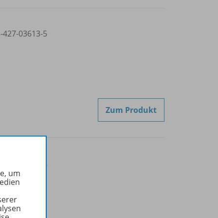
3-427-03613-5
Zum Produkt
3-427-03614-2
he, um
Medien
serer
alysen
ise