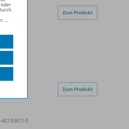
 oder
Durch
Zum Produkt
in.
…
3-427-03616-6
Zum Produkt
3-427-03617-3