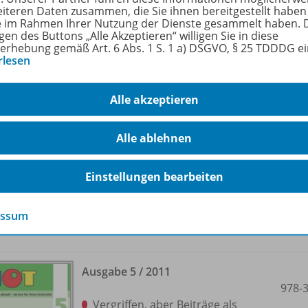
eiteren Daten zusammen, die Sie ihnen bereitgestellt haben
ie im Rahmen Ihrer Nutzung der Dienste gesammelt haben. 
gen des Buttons „Alle Akzeptieren“ willigen Sie in diese
erhebung gemäß Art. 6 Abs. 1 S. 1 a) DSGVO, § 25 TDDDG e
rlesen
Ausgabe 4 /
2011
Alle akzeptieren
978-
Vergriffen, aber Beiträge als
Alle ablehnen
Download erhältlich
Einstellungen bearbeiten
essum
Ausgabe 5 /
2011
978-
Vergriffen, aber Beiträge als