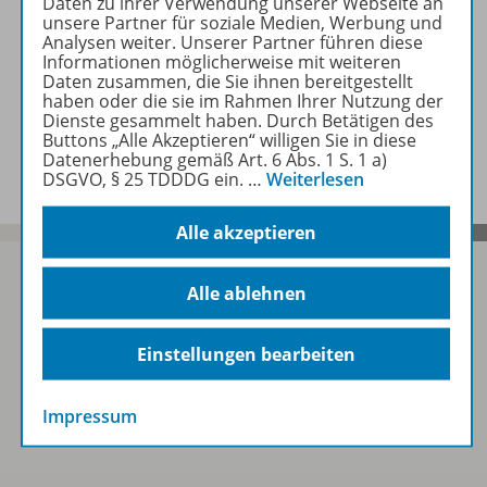
Daten zu ihrer Verwendung unserer Webseite an
unsere Partner für soziale Medien, Werbung und
Analysen weiter. Unserer Partner führen diese
Gratis für Sie!
Informationen möglicherweise mit weiteren
Daten zusammen, die Sie ihnen bereitgestellt
haben oder die sie im Rahmen Ihrer Nutzung der
Dienste gesammelt haben. Durch Betätigen des
Buttons „Alle Akzeptieren“ willigen Sie in diese
Benachrichtigungs-Service
Datenerhebung gemäß Art. 6 Abs. 1 S. 1 a)
DSGVO, § 25 TDDDG ein.
…
Weiterlesen
Alle akzeptieren
Alle ablehnen
Sofort profitieren
Einstellungen bearbeiten
Zum Newsletter anmelden
Impressum