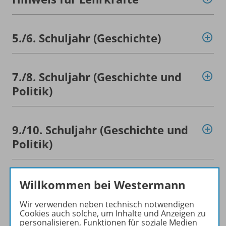
5./
6. Schuljahr (Geschichte)
7./
8. Schuljahr (Geschichte und
Politik)
9./
10. Schuljahr (Geschichte und
Politik)
Konzept
Willkommen bei Westermann
Wir verwenden neben technisch notwendigen
Cookies auch solche, um Inhalte und Anzeigen zu
Werbematerial
personalisieren, Funktionen für soziale Medien