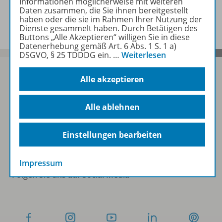
Informationen möglicherweise mit weiteren
Daten zusammen, die Sie ihnen bereitgestellt
Benachrichtigungs-Service
haben oder die sie im Rahmen Ihrer Nutzung der
Dienste gesammelt haben. Durch Betätigen des
Buttons „Alle Akzeptieren“ willigen Sie in diese
Datenerhebung gemäß Art. 6 Abs. 1 S. 1 a)
DSGVO, § 25 TDDDG ein.
…
Weiterlesen
Alle akzeptieren
Sofort profitieren
Alle ablehnen
Zum Newsletter anmelden
Einstellungen bearbeiten
Impressum
Folgen Sie uns auf Social Media