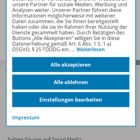
unsere Partner für soziale Medien, Werbung und
Analysen weiter. Unserer Partner führen diese
Empfehlungen der Redaktion
Informationen möglicherweise mit weiteren
Daten zusammen, die Sie ihnen bereitgestellt
haben oder die sie im Rahmen Ihrer Nutzung der
Dienste gesammelt haben. Durch Betätigen des
Benachrichtigungs-Service
Buttons „Alle Akzeptieren“ willigen Sie in diese
Datenerhebung gemäß Art. 6 Abs. 1 S. 1 a)
DSGVO, § 25 TDDDG ein.
…
Weiterlesen
Alle akzeptieren
Alle ablehnen
Sofort profitieren
Einstellungen bearbeiten
Zum Newsletter anmelden
Impressum
Folgen Sie uns auf Social Media