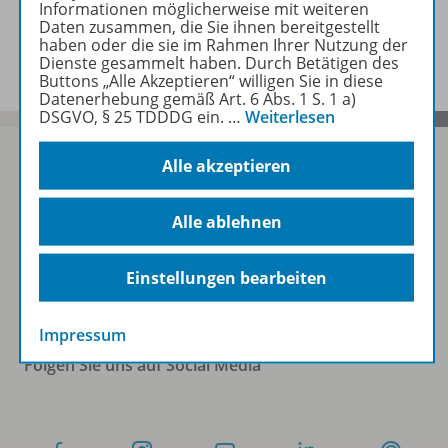
Informationen möglicherweise mit weiteren
Daten zusammen, die Sie ihnen bereitgestellt
Benachrichtigungs-Service
haben oder die sie im Rahmen Ihrer Nutzung der
Dienste gesammelt haben. Durch Betätigen des
Buttons „Alle Akzeptieren“ willigen Sie in diese
Datenerhebung gemäß Art. 6 Abs. 1 S. 1 a)
DSGVO, § 25 TDDDG ein.
…
Weiterlesen
Alle akzeptieren
Sofort profitieren
Alle ablehnen
Zum Newsletter anmelden
Einstellungen bearbeiten
Impressum
Folgen Sie uns auf Social Media