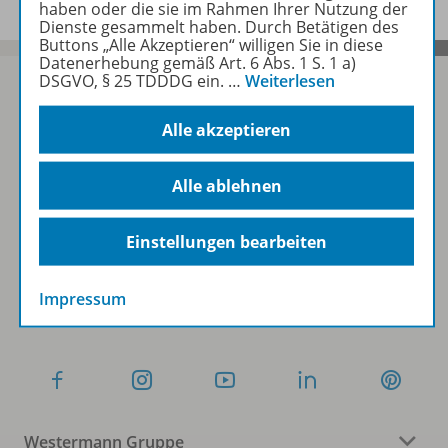
haben oder die sie im Rahmen Ihrer Nutzung der
Dienste gesammelt haben. Durch Betätigen des
Buttons „Alle Akzeptieren“ willigen Sie in diese
Datenerhebung gemäß Art. 6 Abs. 1 S. 1 a)
DSGVO, § 25 TDDDG ein.
…
Weiterlesen
Alle akzeptieren
Sofort profitieren
Alle ablehnen
Zum Newsletter anmelden
Einstellungen bearbeiten
Folgen Sie uns auf Social Media
Impressum
Westermann Gruppe