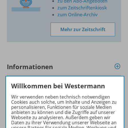
zu den Abo-Angeboten
zum Zeitschriftenkiosk
zum Online-Archiv
Mehr zur Zeitschrift
Informationen
Willkommen bei Westermann
Produkte des Jahrgangs
Wir verwenden neben technisch notwendigen
Cookies auch solche, um Inhalte und Anzeigen zu
personalisieren, Funktionen für soziale Medien
Konzept
anbieten zu können und die Zugriffe auf unserer
Webseite zu analysieren. Außerdem geben wir
Daten zu ihrer Verwendung unserer Webseite an
unsere Partner für soziale Medien, Werbung und