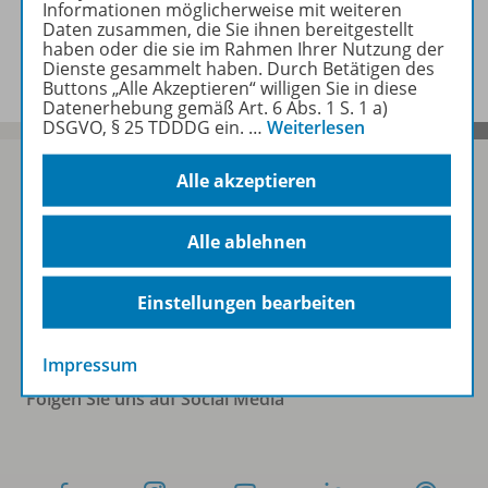
Informationen möglicherweise mit weiteren
Daten zusammen, die Sie ihnen bereitgestellt
Benachrichtigungs-Service
haben oder die sie im Rahmen Ihrer Nutzung der
Dienste gesammelt haben. Durch Betätigen des
Buttons „Alle Akzeptieren“ willigen Sie in diese
Datenerhebung gemäß Art. 6 Abs. 1 S. 1 a)
DSGVO, § 25 TDDDG ein.
…
Weiterlesen
Alle akzeptieren
Sofort profitieren
Alle ablehnen
Zum Newsletter anmelden
Einstellungen bearbeiten
Impressum
Folgen Sie uns auf Social Media