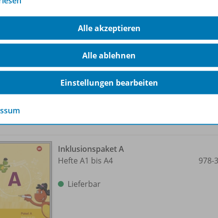
rlesen
Inklusionsheft A4: Rechnen bis 10
978-
Alle akzeptieren
Lieferbar
Alle ablehnen
Einstellungen bearbeiten
essum
Inklusionspaket A
Hefte A1 bis A4
978-
Lieferbar