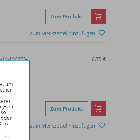
Zum Produkt
Zum Merkzettel hinzufügen
3-14-106273-1
6,75 €
he, um
Medien
serer
alysen
Zum Produkt
ise
 oder
Durch
Zum Merkzettel hinzufügen
in.
…