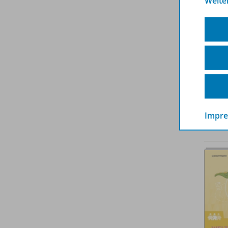
Weite
Impr