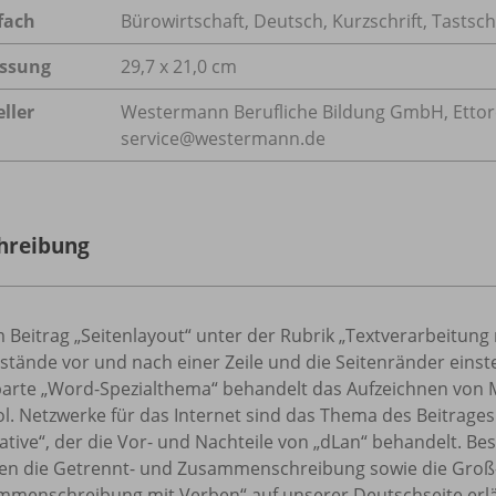
fach
Bürowirtschaft
,
Deutsch
,
Kurzschrift
,
Tastsch
ssung
29,7 x 21,0 cm
ller
Westermann Berufliche Bildung GmbH, Ettore-B
service@westermann.de
hreibung
 Beitrag „Seitenlayout“ unter der Rubrik „Textverarbeitung 
stände vor und nach einer Zeile und die Seitenränder einstel
parte „Word-Spezialthema“ behandelt das Aufzeichnen von 
. Netzwerke für das Internet sind das Thema des Beitrages
ative“, der die Vor- und Nachteile von „dLan“ behandelt. 
ten die Getrennt- und Zusammenschreibung sowie die Groß
mmenschreibung mit Verben“ auf unserer Deutschseite erlä