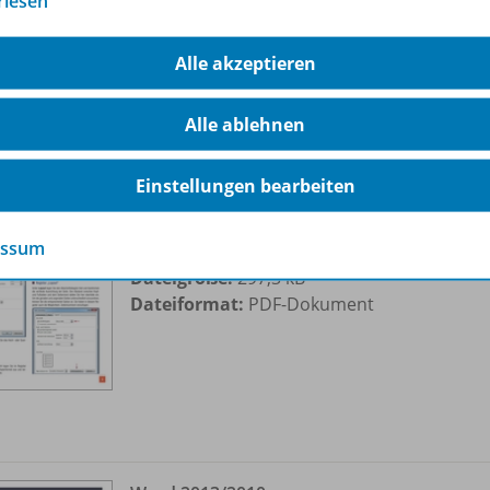
rlesen
Alle akzeptieren
verarbeitung
Alle ablehnen
Textverarbeitung mit Word 2013/
Einstellungen bearbeiten
2010
Seitenlayout
essum
Dateigröße:
297,3 kB
Dateiformat:
PDF-Dokument