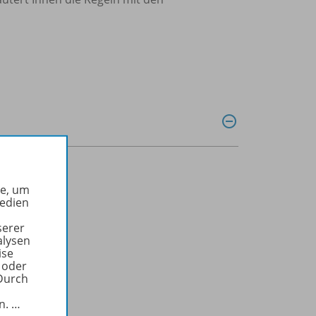
he, um
Medien
serer
alysen
ise
 oder
Durch
in.
…