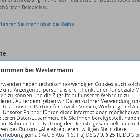
ehörigen Beispielen.
rfahren Sie mehr über die Reihe
lte
kommen bei Westermann
ers Illustrierte - Ausgabe 4/
2014
erwenden neben technisch notwendigen Cookies auch solc
e und Anzeigen zu personalisieren, Funktionen für soziale 
Winklers Illustrierte
ten zu können und die Zugriffe auf unserer Webseite zu
sieren. Außerdem geben wir Daten zu ihrer Verwendung un
ite an unsere Partner für soziale Medien, Werbung und An
Dateigröße:
11,2 MB
r. Unserer Partner führen diese Informationen möglicherwe
Dateiformat:
PDF-Dokument
eiteren Daten zusammen, die Sie ihnen bereitgestellt haben
ie im Rahmen Ihrer Nutzung der Dienste gesammelt haben. 
gen des Buttons „Alle Akzeptieren“ willigen Sie in diese
erhebung gemäß Art. 6 Abs. 1 S. 1 a) DSGVO, § 25 TDDDG e