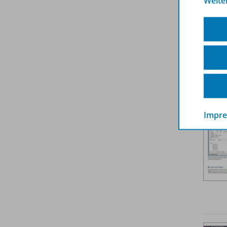
Weite
Text
Impr