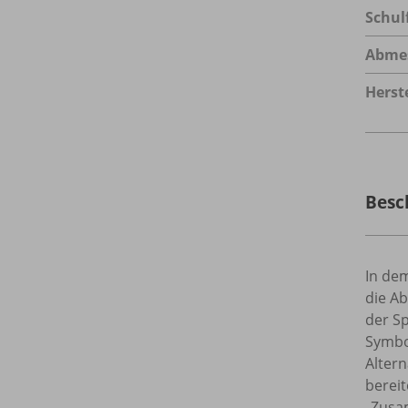
Schul
Abme
Herste
Besc
In dem
die Ab
der S
Symbol
Altern
berei
„Zusa