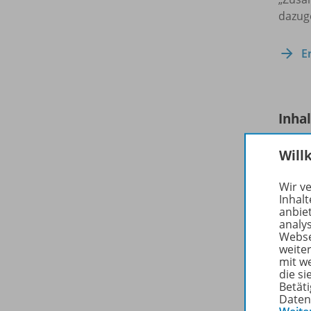
dazug
E
Inha
Will
Winkl
Wir v
Inhalt
anbie
analy
Webse
weite
mit w
die s
Betäti
Daten