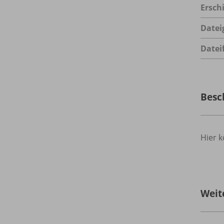
Ersch
Datei
Datei
Besc
Hier k
Weit