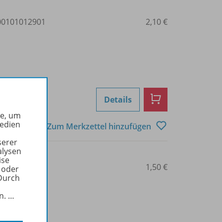
0101012901
2,10 €
Details
he, um
Medien
Zum Merkzettel hinzufügen
serer
alysen
ise
0101012902
1,50 €
 oder
Durch
in.
…