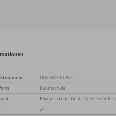
rmationen
uktnummer
OD200101012901
form
Berufsschule
fach
Bürowirtschaft
,
Deutsch
,
Kurzschrift
,
T
n
24