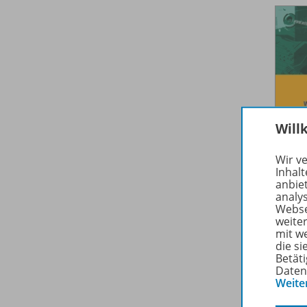
Will
Wir v
Inhalt
anbie
analy
Webse
weite
mit w
die s
Betäti
Daten
Weite