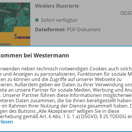
Winklers Illustrierte
OD20
Sofort verfügbar
Dateiformat:
PDF-Dokument
kommen bei Westermann
erwenden neben technisch notwendigen Cookies auch solc
e und Anzeigen zu personalisieren, Funktionen für soziale 
ten zu können und die Zugriffe auf unserer Webseite zu
sieren. Außerdem geben wir Daten zu ihrer Verwendung un
ite an unsere Partner für soziale Medien, Werbung und An
Word 2013
r. Unserer Partner führen diese Informationen möglicherwe
Was ist neu?
OD20
eiteren Daten zusammen, die Sie ihnen bereitgestellt haben
ie im Rahmen Ihrer Nutzung der Dienste gesammelt haben. 
gen des Buttons „Alle Akzeptieren“ willigen Sie in diese
Sofort verfügbar
erhebung gemäß Art. 6 Abs. 1 S. 1 a) DSGVO, § 25 TDDDG e
rlesen
Dateiformat:
PDF-Dokument