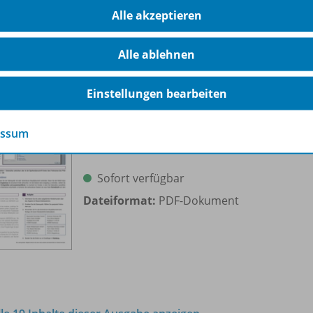
Alle akzeptieren
Alle ablehnen
Einstellungen bearbeiten
Word 2010/
2007
Serienbriefe - Auswählen von
OD20
essum
Empfängern
Sofort verfügbar
Dateiformat:
PDF-Dokument