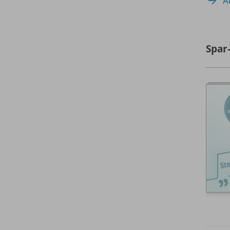
A
Spar