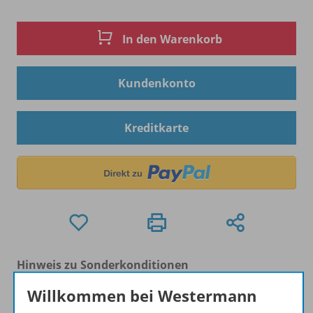
In den Warenkorb
Kundenkonto
Kreditkarte
Hinweis zu Sonderkonditionen
Bei Bezahlung über Paypal und Kreditkarte können
Willkommen bei Westermann
keine Sonderkonditionen gewährt werden.