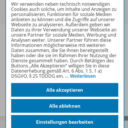
Sie haben ein passendes
Spar-Paket
?
Wir verwenden neben technisch notwendigen
Um den für Sie gültigen Preis zu sehen,
melden Sie
Cookies auch solche, um Inhalte und Anzeigen zu
personalisieren, Funktionen für soziale Medien
sich bitte an
.
anbieten zu können und die Zugriffe auf unserer
Webseite zu analysieren. Außerdem geben wir
Daten zu ihrer Verwendung unserer Webseite an
unsere Partner für soziale Medien, Werbung und
Analysen weiter. Unserer Partner führen diese
Informationen möglicherweise mit weiteren
Daten zusammen, die Sie ihnen bereitgestellt
Informationen
haben oder die sie im Rahmen Ihrer Nutzung der
Dienste gesammelt haben. Durch Betätigen des
Buttons „Alle Akzeptieren“ willigen Sie in diese
Datenerhebung gemäß Art. 6 Abs. 1 S. 1 a)
Weitere Inhalte der Ausgabe
DSGVO, § 25 TDDDG ein.
…
Weiterlesen
Alle akzeptieren
Spar-Pakete
Alle ablehnen
Einstellungen bearbeiten