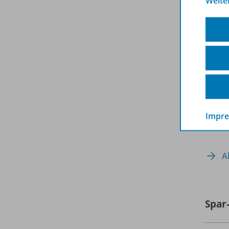
Weite
Impr
A
Spar