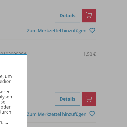
Details
Zum Merkzettel hinzufügen
0103000384
1,50 €
he, um
Medien
serer
alysen
Details
ise
 oder
Durch
Zum Merkzettel hinzufügen
in.
…