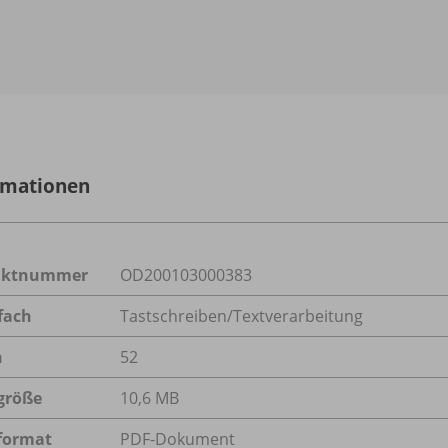
rmationen
uktnummer
OD200103000383
fach
Tastschreiben/Textverarbeitung
n
52
größe
10,6 MB
format
PDF-Dokument