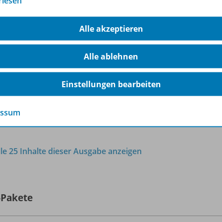
rlesen
Indexerstellung - Fuß- und
Endnoten
OD20
Alle akzeptieren
Sofort verfügbar
Alle ablehnen
Dateiformat:
PDF-Dokument
Einstellungen bearbeiten
essum
lle 25 Inhalte dieser Ausgabe anzeigen
-Pakete