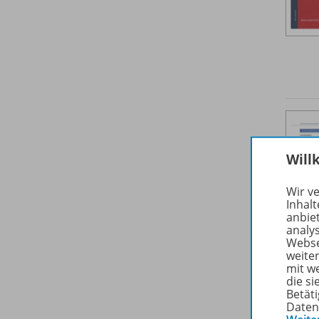
Will
Wir v
Inhalt
anbie
analy
Webse
weite
mit w
die s
Betäti
Daten