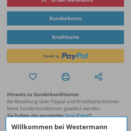
In den Warenkorb
Kundenkonto
Kreditkarte
Hinweis zu Sonderkonditionen
Bei Bezahlung über Paypal und Kreditkarte können
keine Sonderkonditionen gewährt werden.
Sie haben ein passendes
Spar-Paket
?
Um den für Sie gültigen Preis zu sehen,
melden Sie
Willkommen bei Westermann
sich bitte an
.