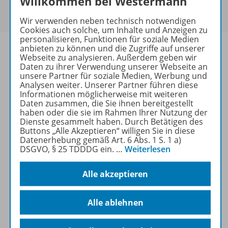
Willkommen bei Westermann
Um den für Sie gültigen Preis zu sehen,
melden Sie
sich bitte an
.
Wir verwenden neben technisch notwendigen
Cookies auch solche, um Inhalte und Anzeigen zu
personalisieren, Funktionen für soziale Medien
anbieten zu können und die Zugriffe auf unserer
Webseite zu analysieren. Außerdem geben wir
Daten zu ihrer Verwendung unserer Webseite an
unsere Partner für soziale Medien, Werbung und
Informationen
Analysen weiter. Unserer Partner führen diese
Informationen möglicherweise mit weiteren
Daten zusammen, die Sie ihnen bereitgestellt
haben oder die sie im Rahmen Ihrer Nutzung der
Weitere Inhalte der Ausgabe
Dienste gesammelt haben. Durch Betätigen des
Buttons „Alle Akzeptieren“ willigen Sie in diese
Datenerhebung gemäß Art. 6 Abs. 1 S. 1 a)
DSGVO, § 25 TDDDG ein.
…
Weiterlesen
Ergänzende Materialien
Alle akzeptieren
Spar-Pakete
Alle ablehnen