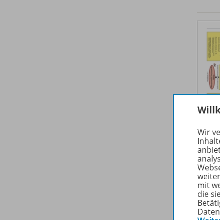
Will
Wir v
Inhalt
anbie
analy
Webse
weite
mit w
die s
Betäti
Daten