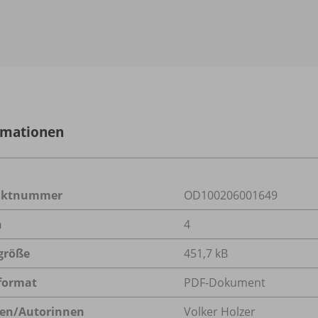
rmationen
uktnummer
OD100206001649
n
4
größe
451,7 kB
format
PDF-Dokument
en/
Autorinnen
Volker Holzer