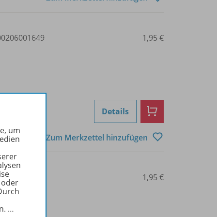
0206001649
1,95 €
Details
he, um
Zum Merkzettel hinzufügen
Medien
serer
alysen
ise
0206001650
1,95 €
 oder
Durch
in.
…