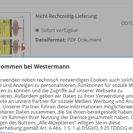
Nicht-Rechtzeitig-Lieferung
OD10
Sofort verfügbar
Dateiformat:
PDF-Dokument
kommen bei Westermann
erwenden neben technisch notwendigen Cookies auch solc
e und Anzeigen zu personalisieren, Funktionen für soziale 
ten zu können und die Zugriffe auf unserer Webseite zu
sieren. Außerdem geben wir Daten zu ihrer Verwendung un
ite an unsere Partner für soziale Medien, Werbung und An
Nicht-Rechtzeitig-Lieferung (Fälle)
r. Unserer Partner führen diese Informationen möglicherwe
OD10
eiteren Daten zusammen, die Sie ihnen bereitgestellt haben
Sofort verfügbar
ie im Rahmen Ihrer Nutzung der Dienste gesammelt haben. 
gen des Buttons „Alle Akzeptieren“ willigen Sie in diese
Dateiformat:
PDF-Dokument
erhebung gemäß Art. 6 Abs. 1 S. 1 a) DSGVO, § 25 TDDDG e