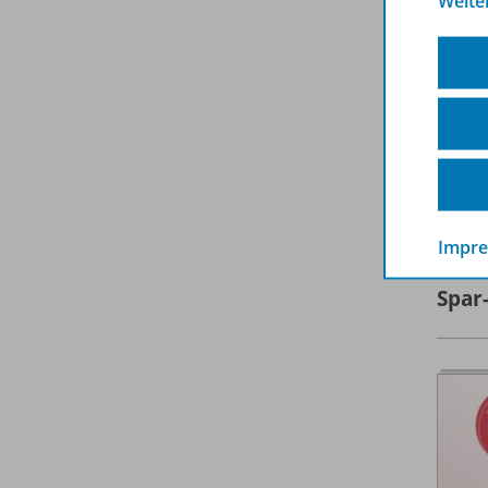
Weite
A
Impr
Spar