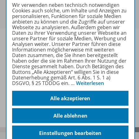
Sie haben ein passendes
Spar-Paket
?
Wir verwenden neben technisch notwendigen
Um den für Sie gültigen Preis zu sehen,
melden Sie
Cookies auch solche, um Inhalte und Anzeigen zu
personalisieren, Funktionen für soziale Medien
sich bitte an
.
anbieten zu können und die Zugriffe auf unserer
Webseite zu analysieren. Außerdem geben wir
Daten zu ihrer Verwendung unserer Webseite an
unsere Partner für soziale Medien, Werbung und
Analysen weiter. Unserer Partner führen diese
Informationen möglicherweise mit weiteren
Daten zusammen, die Sie ihnen bereitgestellt
Informationen
haben oder die sie im Rahmen Ihrer Nutzung der
Dienste gesammelt haben. Durch Betätigen des
Buttons „Alle Akzeptieren“ willigen Sie in diese
Datenerhebung gemäß Art. 6 Abs. 1 S. 1 a)
Weitere Inhalte der Ausgabe
DSGVO, § 25 TDDDG ein.
…
Weiterlesen
Alle akzeptieren
Spar-Pakete
Alle ablehnen
Einstellungen bearbeiten