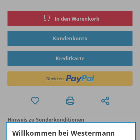
In den Warenkorb
Kundenkonto
Kreditkarte
Hinweis zu Sonderkonditionen
Bei Bezahlung über Paypal und Kreditkarte können
Willkommen bei Westermann
keine Sonderkonditionen gewährt werden.